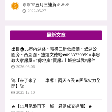
🎊🎊🎊五月三連賀🎉🎉🎉
5
2022-05-27
最新文章
出售🏠北市內湖路・電梯二房低總價・碧湖公
園旁・西湖園・捷運文德站☎️0933739959⭐李忠
政大家房屋⭐#房地產#買房#土城金城武#房仲
2026-06-06
🚀【來了來了，上車囉！兩天五簽🔥團隊火力全
開】🚀
2025-12-10
🔥【11月尾盤再下一城｜君姐成交達陣】🔥