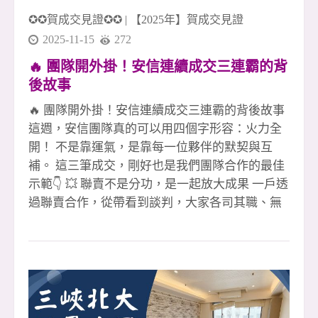
✪✪賀成交見證✪✪
|
【2025年】賀成交見證
2025-11-15
272
🔥 團隊開外掛！安信連續成交三連霸的背
後故事
🔥 團隊開外掛！安信連續成交三連霸的背後故事
這週，安信團隊真的可以用四個字形容：火力全
開！ 不是靠運氣，是靠每一位夥伴的默契與互
補。 這三筆成交，剛好也是我們團隊合作的最佳
示範👇 💥 聯賣不是分功，是一起放大成果 一戶透
過聯賣合作，從帶看到談判，大家各司其職、無
縫接軌， 沒有你我之分，只有「我們一定讓客戶
放心成交」這一件事。 💥 專員人在國外，案件照
樣穩穩成交 國外沒辦法即時處理？沒問題！ 團隊
夥伴即刻補位，從客戶溝通到交付流程， 讓案件
不因距離而停擺，成交不打折。 💥 夥伴買賣全
炮，靠的不只是拚，是團隊撐 第三戶更狂！ 直接