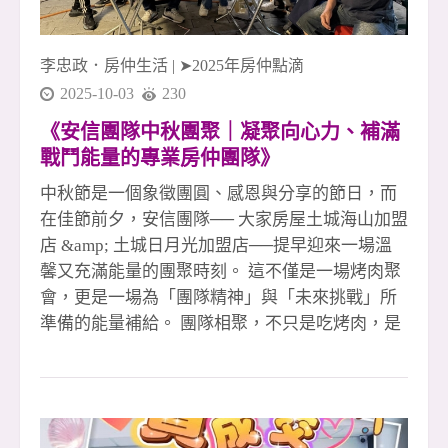
夥伴互助合作 #大家房屋土城海山店 #大家房屋土
城日月光店 #五泰社宅代租代管 #安信團隊 #李忠
李忠政．房仲生活
|
➤2025年房仲點滴
政大家房
2025-10-03
230
《安信團隊中秋團聚｜凝聚向心力、補滿
戰鬥能量的專業房仲團隊》
中秋節是一個象徵團圓、感恩與分享的節日，而
在佳節前夕，安信團隊── 大家房屋土城海山加盟
店 &amp; 土城日月光加盟店──提早迎來一場溫
馨又充滿能量的團聚時刻。 這不僅是一場烤肉聚
會，更是一場為「團隊精神」與「未來挑戰」所
準備的能量補給。 團隊相聚，不只是吃烤肉，是
凝聚力量的儀式感 夜色微涼，烤爐升起的煙香混
著歡笑與對話，讓每位夥伴都放下忙碌的行程，
好好地坐下來交流。 在房仲產業的高壓節奏下，
能夠相聚、共享一餐，是難得也珍貴的時刻。 每