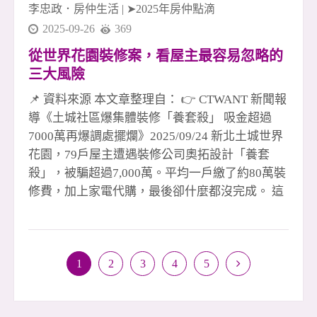
李忠政．房仲生活
|
➤2025年房仲點滴
2025-09-26
369
從世界花園裝修案，看屋主最容易忽略的
三大風險
📌 資料來源 本文章整理自： 👉 CTWANT 新聞報
導《土城社區爆集體裝修「養套殺」 吸金超過
7000萬再爆調處擺爛》2025/09/24 新北土城世界
花園，79戶屋主遭遇裝修公司奧拓設計「養套
殺」，被騙超過7,000萬。平均一戶繳了約80萬裝
修費，加上家電代購，最後卻什麼都沒完成。 這
種手法並不新鮮：先用精美樣品屋吸引，再喊優
惠、送驗屋、電器大盤價，甚至加碼送火險，看
似划算，其實一步步設下陷阱。許多剛買房的屋
1
2
3
4
5
主，因為房貸壓力大，想省錢，反而被「利多」
沖昏頭，輕易匯款，最後淪為受害者。 多數消費
者對裝修契約與付款方式不熟悉，還以為「3、