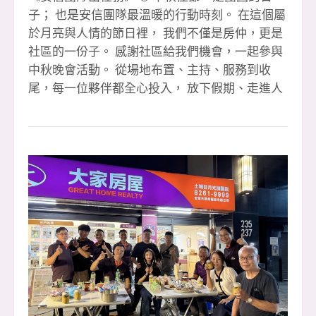
子； 也是安信團隊最溫暖的行動時刻。 在這個屬
於月亮與人情的節日裡， 我們不僅是房仲，更是
社區的一份子。 感謝社區給我們機會，一起參與
中秋晚會活動。 從場地布置、主持、服務到收
尾，每一位夥伴都全心投入， 放下假期、走進人
群，用笑容與行動傳遞溫暖。 我們相信
&mdash;&mdash; 「好的房仲，不只是賣房子的
人， 更是連結社區、創造幸福的橋樑。」 這一
夜，安信團隊不談成交、不談業績， 只談「陪
伴」與「真心」。 看到孩子的笑容、長輩的感
謝、鄰居的鼓勵， 那份回饋，就是我們最珍貴的
收穫。 感謝玉華的熱情主持， 感謝每一位夥伴的
默默付出。 你們讓「安信」兩個字，不只是品
牌，而是信任的代名詞。 🌕 祝福所有支持我們的
朋友們： 中秋節快樂，幸福圓滿， 讓我們在未來
的每個日子裡，繼續一起照亮社區、服務人群。
#辛苦玉華主持晚會 #感恩夥伴有妳你真好 #團隊