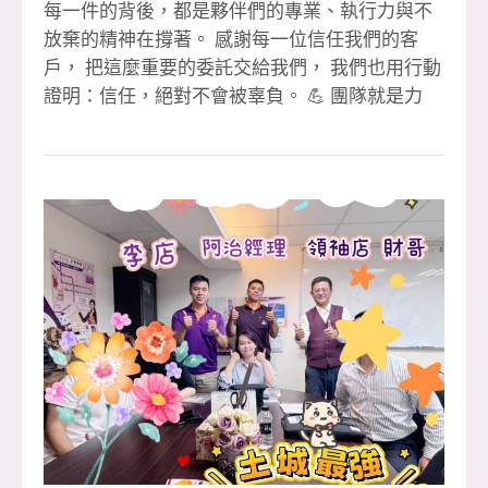
每一件的背後，都是夥伴們的專業、執行力與不
放棄的精神在撐著。 感謝每一位信任我們的客
戶， 把這麼重要的委託交給我們， 我們也用行動
證明：信任，絕對不會被辜負。 💪 團隊就是力
量・環境就是後盾 在這裡，你不需要單打獨鬥，
每一次成交，都是整個團隊一起補位、一起扛、
一起衝出來的成果。 🎉【恭喜成交夥伴】🎉 1️⃣
簽 👉 文治經理 🎉（本月第 3 簽） 👉 李店 🎉
（本月第 3 簽） 2️⃣ 簽 👉 淑惠 🎉 👉 晶伊 🎉 3️⃣
簽聯賣 👉 婉婷 &amp; 萍萍 🎉（重劃店） 👉 小
紅經理 🎉（本月第 2 簽） 🙏 特別感謝 ✔ 聯賣團
隊大家重劃店 黃店 共創佳績 ✔ 忠信協理、小潘
協理專業協助 ✔ 教部 文治經理 全力支援 ✔ 迦南
許代書 協辦完成流程 ✔ 每一位默默付出的安信夥
伴 🏆 112 年大家房屋全國雙料總冠軍 🏢 土城最
強住商大家八店百人聯賣團隊 ✨ 如果你也想 ✔ 改
變收入結