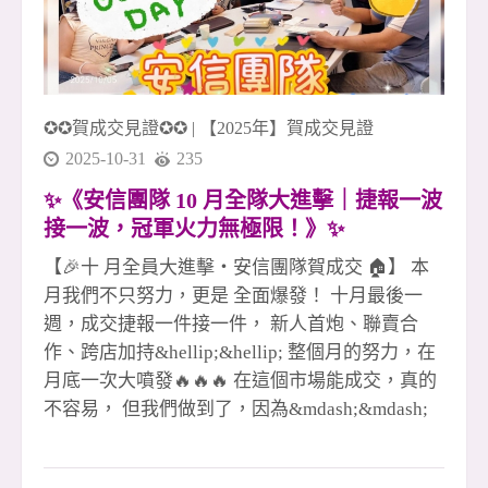
住商大家八店百多人聯賣團隊 這不是個人戰，這
是屬於「我們」的火力！ 真正的冠軍團隊，就是
這樣一路拚、一同贏！🔥🏆
✪✪賀成交見證✪✪
|
【2025年】賀成交見證
2025-10-31
235
✨《安信團隊 10 月全隊大進擊｜捷報一波
接一波，冠軍火力無極限！》✨
【🎉十 月全員大進擊・安信團隊賀成交 🏠】 本
月我們不只努力，更是 全面爆發！ 十月最後一
週，成交捷報一件接一件， 新人首炮、聯賣合
作、跨店加持&hellip;&hellip; 整個月的努力，在
月底一次大噴發🔥🔥🔥 在這個市場能成交，真的
不容易， 但我們做到了，因為&mdash;&mdash;
**沒有不景氣，只有不爭氣！**💪✨ 每一次簽約
都是汗水、專業和信任的結晶， 更是團隊彼此扶