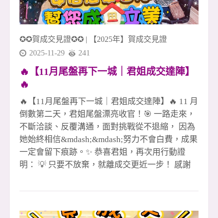
✪✪賀成交見證✪✪
|
【2025年】賀成交見證
2025-11-29
241
🔥【11月尾盤再下一城｜君姐成交達陣】
🔥
🔥【11月尾盤再下一城｜君姐成交達陣】🔥 11 月
倒數第二天，君姐尾盤漂亮收官！🎯 一路走來，
不斷洽談、反覆溝通，面對挑戰從不退縮， 因為
她始終相信&mdash;&mdash;努力不會白費，成果
一定會留下痕跡。✨ 恭喜君姐，再次用行動證
明： 💡 只要不放棄，就離成交更近一步！ 感謝
客戶的信任與肯定🙏 也謝謝團隊一路並肩作戰、
彼此托住💪 每一戶成交，背後都是專業、信任與
團隊力量的累積。 在這樣的市場環境下， 我們依
然選擇用 專業 &times; 熱情 &times; 行動力 把每