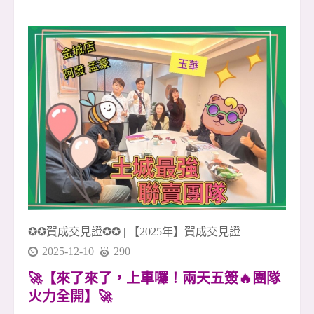
意、湖景與開闊視野 🌳🌊 不需要特別安排旅行，
日常就能擁有接近自然的放鬆感。 早晨可以在湖
畔慢慢走一圈，感受清新的空氣與安靜的住宅氛
圍；傍晚下班回家，也能用一段散步的時間，把
白天的忙碌慢慢放下 🚶&zwj;♂️☕ 對許多人來說，
這樣的生活，不只是買一間房子，而是買下一種
更舒服的生活節奏。 📍 生活機能方面，周邊有文
德路、內湖路二段商圈，日常採買、餐飲、小
吃、咖啡、超商、診所等需求都能輕鬆滿足 🛒🍜
☕ 從住家出發，距離捷運文德站約850公尺，步
行約12分鐘可達 🚇 不貼近捷運站的喧囂，卻保有
通勤
✪✪賀成交見證✪✪
|
【2025年】賀成交見證
2025-12-10
290
🚀【來了來了，上車囉！兩天五簽🔥團隊
火力全開】🚀