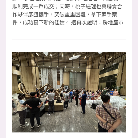
順利完成一戶成交；同時，桃子經理也與聯賣合
作夥伴彥誼攜手，突破重重困難，拿下棘手案
件，成功寫下新的佳績。 這再次證明：房地產市
場從來沒有真正的低迷，唯有人的心態和行動會
決定成敗。只要堅持努力、永不放棄，就沒有攻
不下的難關。🔥 感謝每一位夥伴的全力以赴，感
謝客戶的支持與信任，也感謝所有協助我們的團
隊與專業夥伴，讓每一筆成交都能夠順利完成。
🙌 展望第四季，我們將持續挑戰、持續衝刺，迎
向更高的里程碑。團隊的力量無限大，正因為彼
此合作、互相扶持，我們才能在每一次挑戰中更
堅強。 📣 安信冠軍團隊持續熱血招募中！ 如果
你渴望舞台、渴望成績、渴望突破自己，這裡就
是你的最佳選擇。下一個高峰，等著我們一起去
創造！🚀 ☎️ 預約面試｜0933-739959 李店