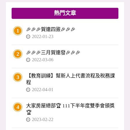
3、3、1」付款（訂金、開工、叫料、尾款）是慣
例，殊不知風險極高：錢進了對方口袋，工程卻
熱門文章
隨時可能停擺。 🔑 忠政提醒： 👉 裝修應依「階
段驗收」付款，不是先付錢再等完工。 👉 最好
🎉🎉🎉賀連四簽🎉🎉🎉
1
搭配銀行信託，驗收後才撥款，避免資金被挪
2022-01-23
用。 買房不是結束，而是另一個開始。裝修、驗
收、入住，每一步都涉及錢與自身權益，沒有專
🎉🎉🎉三月賀連發🎉🎉🎉
2
業把關，很容易出問題。 買房應該是喜事，不該
2022-03-06
變成惡夢。 我是李忠政，如果你在交屋或裝修遇
到疑慮
【教育訓練】幫新人上代書流程及稅務課
3
程
2022-04-01
大家房屋總部🏆 111下半年度雙季會頒獎
4
🏆
2023-02-22