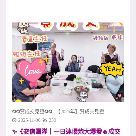
特區・世界公園電梯四房大空間 ・樹林佳園路🌟
✨ 寬敞舒適空間 &times; 完整生活圈 &times; 通勤
便利好居所 ✨ 📍 地段優勢 座落於樹林佳園路與
桃子腳路，環境清幽，綠意盎然 🌿 過馬路就是
【萬坪公園】，散步就能享受自然與放鬆時光 步
行可達超商、市場、學校與診所，生活機能一應
俱全！ 🏠 空間亮點 ✅ 格局方正、空間實用，大
四房設計好運用 ✅ 雙面採光，日照充足、通風
佳，讓家更明亮溫暖 ☀️ ✅ 寬敞客廳與獨立廚房設
計，動靜分區、生活更自在 ✅ 獨立陽台好使用，
洗曬動線輕鬆不擁擠 🚗 交通便利 近北二高與捷
運三鶯線站， 開車、通勤往返雙北皆方便
✪✪賀成交見證✪✪
|
【2025年】賀成交見證
2025-11-06
230
✨《安信團隊｜一日連環炮大爆發🔥成交