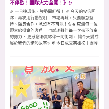
不停歇！團隊火力全開！》✨
🎉 一日連環炮，強勢開紅盤！ 🎉 今天的安信團
隊，再次用行動證明： 市場再難，只要願意堅
持、願意合作，就沒有不可能！💪🔥 感謝每一位
願意給機會的客戶， 也感謝夥伴每一次毫不放棄
的努力， 更感謝聯賣夥伴一同衝刺， 讓今天變成
屬於我們的精彩故事✨ 🌟 今日成交英雄榜｜團隊
火力全線爆發 1 簽（聯賣）👉 素真姐 &amp; 雅
雅 🎉 珮愉 🎉（領袖店） 2 簽（聯賣）👉 淑惠經
理 &amp; 彥誼副理 🎉（領袖店） 小紅經理 🎉 👏
👏👏 這是一場真正的團隊戰， 彼此補位、彼此成
就、彼此相挺， 才能創造出一日連環炮的震撼
力！ 🔥 感謝最強聯賣軍團全力支援 #感謝聯賣領
袖店劉店 &amp; 彥誼副理共創佳績 #112年勇奪大
家房屋全國雙料總冠軍 #感謝忠信協理、小潘協
理協助 #感謝教部文治經理協助 #感謝迦南許代書
協辦 #感謝最強安信團隊夥伴互助合作 #土城最強