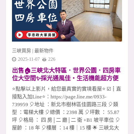
買賣全炮完成，看似一個人爆發， 其實背後是整
個團隊默默做球與支援， 今天你扛我，明天我補
你，這才是長久的勝利模式。 這個市場不簡單，
但越困難的時刻，越能看出誰是真正的團隊。 在
安信， 我們不只是同事， 更像是一群一起跑馬拉
松的戰友。 ✅ 有人協助、不孤軍作戰 ✅ 有資源共
三峽買房
|
最新物件
享、不各自為政 ✅ 有榮耀一起扛、有責任一起扛
2025-11-07
226
這，就是冠軍團隊真正的底氣。 📣
出售🏠三峽北大特區．世界公園．四房車
位大空間✨採光通風佳・生活機能超方便
✨💖☎️0933739959⭐李忠政大家房屋⭐#房
⭐點擊以上影片，給您最真實的實境看屋⭐ ☑️┋直
地產#買房#土城金城武#房仲
接點入加Line⭐：https://page.line.me/0933-
739959 🎈地址 ：新北市樹林區佳園路三段 🎈類
型 ：電梯大樓 🎈總價 ：2398 萬 🎈坪數 ： 55.87
坪 🎈格局 ： 四 房│二 廳│二 衛 +B1 坡平車位 🎈
屋齡 ：18 年 🎈樓層 ：14 樓｜15 樓 🌟 三峽北大