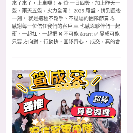
來了來了，上車囉！🔥 💥 一日四簽、加上昨天一
簽，兩天五簽，火力全開！ 2025 尾盤，拼到最後
一刻， 就是這種不鬆手、不退場的團隊節奏 💪
感謝每一位信任我們的客戶 🙏 也感恩夥伴們一起
衝、一起扛、一起把 ❌ 不可能 &rarr; ✅ 變成可能
只要 方向對、行動快、團隊齊心， 成交，真的會
一路跟著我們跑 🏃&zwj;♂️💨 🔥 安信團隊 用成績
說話、用行動證明， 2025 收尾直接開加速， 未
來我們繼續把好成績一一創造出來！✨ 🎉 #恭喜
成交夥伴 🔹 1 簽聯賣 👉 湘儀 🎉 👉
忠信協理（月 2 簽）🎉 🔹 2 簽 👉 尼克經理（全
炮）🎉 🔹 3 簽 👉 尼克經理 🎉 👉 聖
哲經理 🎉 🔹 4 簽聯賣 👉 玉華 🎉
👉 阿發 &amp; 孟豪 🎉（金城店） 🔹 5 簽聯賣
👉 小紅經理 &amp; 晶伊 🎉 👉 眉
如 🎉（領袖店） 🙌 特別感謝 🙏 聯賣重劃店 黃店
&amp; 湘儀 共創佳績