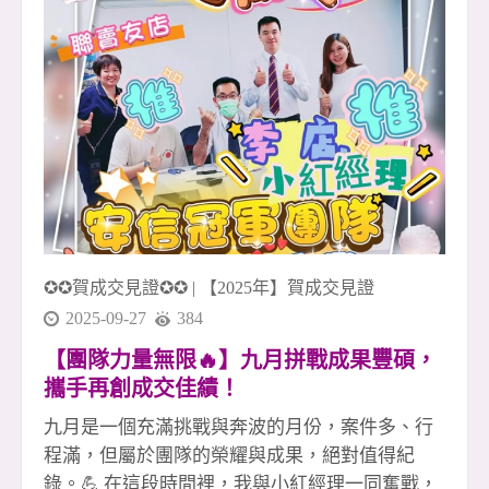
次團圓，都提醒著我們： 「最強的不是個人，而
是一起前進的團隊。」 這份默契與向心力，是安
信團隊年年突破、月月成長的關鍵。 感謝每一位
夥伴，讓團隊持續向前 安信團隊的每一位成員，
都是金字塔中最關鍵的基石。 不論你在前線拚成
交，或在後勤默默支持，每一分努力都是團隊的
成功因素。 因為你們願意付出、願意挑戰、願意
相信團隊， 安信才能多次締造佳績、創造亮眼的
月月成長。 烤的不只是肉，是士氣；賞的不只是
月，是團隊的心 火光跳動的時刻，我們烤的不只
✪✪賀成交見證✪✪
|
【2025年】賀成交見證
是食物，更是這段時間累積的情感與信任。 抬頭
看見
2025-09-27
384
【團隊力量無限🔥】九月拼戰成果豐碩，
攜手再創成交佳績！
九月是一個充滿挑戰與奔波的月份，案件多、行
程滿，但屬於團隊的榮耀與成果，絕對值得紀
錄。💪 在這段時間裡，我與小紅經理一同奮戰，