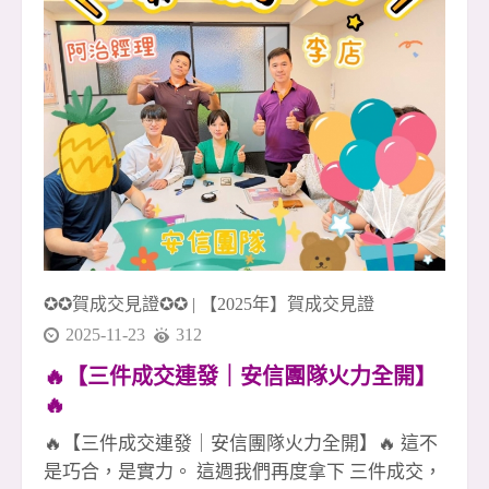
一次機會做到最好、做到完整🏡 🚀 年底衝刺正式
啟動 如果你也想和一群不輕易放棄的人一起打
拚、一起成長、一起創造成就感， 歡迎加入我
們，一起把 2024 的最後篇章寫得更精彩！✨
✪✪賀成交見證✪✪
|
【2025年】賀成交見證
2025-11-23
312
🔥【三件成交連發｜安信團隊火力全開】
🔥
🔥【三件成交連發｜安信團隊火力全開】🔥 這不
是巧合，是實力。 這週我們再度拿下 三件成交，