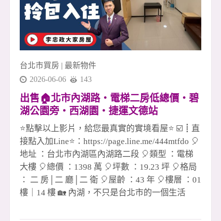
台北市買房
|
最新物件
2026-06-06
143
出售🏠北市內湖路・電梯二房低總價・碧
湖公園旁・西湖園・捷運文德站
☎️0933739959⭐李忠政大家房屋⭐#房地產#
⭐點擊以上影片，給您最真實的實境看屋⭐ ☑️┋直
買房#土城金城武#房仲
接點入加Line⭐：https://page.line.me/444mtfdo 🎈
地址 ：台北市內湖區內湖路二段 🎈類型 ：電梯
大樓 🎈總價 ：1398 萬 🎈坪數 ：19.23 坪 🎈格局
： 二 房│二 廳│二 衛 🎈屋齡 ：43 年 🎈樓層 ：01
樓｜14 樓 🏡 內湖，不只是台北市的一個生活
圈，更是一種把城市步調慢下來的居住選擇。 每
天出門，沿著內湖碧湖公園周邊散步，眼前是綠