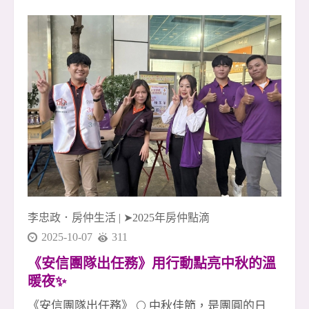
持、互補、陪伴的最好證明。 🌟 本月成交英雄榜
｜十月最強戰力亮相！ 1 簽 👉 李店🎉、友店🎉 2
簽 👉 淑惠🎉、晶伊🎉、素真姐🎉 3 簽 👉 玉華🎉
4 簽 👉 廖君經理🎉、致傑 &amp; 運紅🎉 5 簽 👉
采蓁經理🎉、采臣經理🎉 6 簽（聯賣）👉 小偉🎉
（金城店）、桃子經理🎉 7 簽 👉 友店🎉、尼克
經理🎉 👏👏👏 向每位努力拚搏的夥伴致上最高敬
意！ 你們是安信團隊的光，也是所有成交背後真
正的力量！ 🚀 安信團隊・冠軍火力持續延燒 我
們深信： 團隊合作，就能創造奇蹟✨ 每一次成交
李忠政．房仲生活
|
➤2025年房仲點滴
2025-10-07
311
《安信團隊出任務》用行動點亮中秋的溫
暖夜✨
《安信團隊出任務》 🌕 中秋佳節，是團圓的日