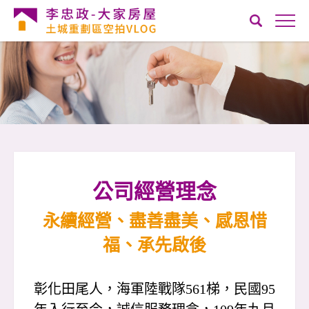
公司經營理念
永續經營、盡善盡美、感恩惜
福、承先啟後
彰化田尾人，海軍陸戰隊561梯，民國95