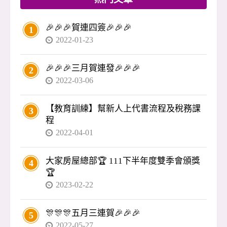
🎉🎉🎉賀連四簽🎉🎉🎉
1
2022-01-23
🎉🎉🎉三月賀連發🎉🎉🎉
2
2022-03-06
【教育訓練】幫新人上代書流程及稅務課
3
程
2022-04-01
大家房屋總部🏆 111下半年度雙季會頒獎
4
🏆
2023-02-22
🎊🎊🎊五月三連賀🎉🎉🎉
5
2022-05-27