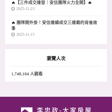
🔥【三件成交連發｜安信團隊火力全開】🔥
2025-11-23
🔥 團隊開外掛！安信連續成交三連霸的背後故
事
2025-11-15
瀏覽人次
1,748,184 人觀看