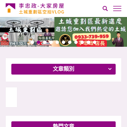
文章類別
熱門文章