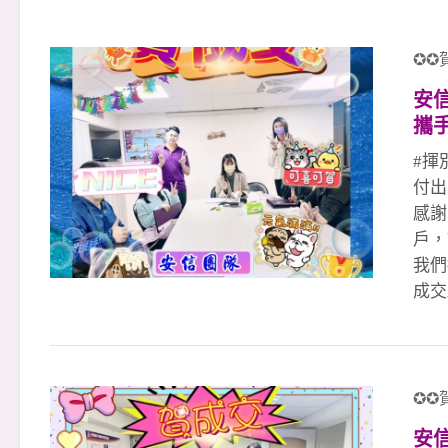
✪✪
安信
攜
衝
#揮
美
付出
感謝
戶，
我們
成交
（月
&a
我們
團隊
✪✪
的團
安
【李