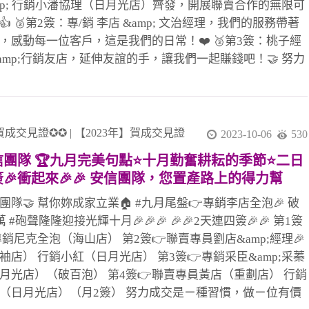
mp; 行銷小潘協理（日月光店）齊發，開展聯賣合作的無限可
👍 🥈第2簽：專/銷 李店 &amp; 文治經理，我們的服務帶著
，感動每一位客戶，這是我們的日常！❤️ 🥉第3簽：桃子經
amp;行銷友店，延伸友誼的手，讓我們一起賺錢吧！🤝 努力
已成為我們的習慣，因為我們追求超越的價值。讓我們在第
一起衝鋒，珍惜每份信任，全力以赴！Go Go Go！ #安信團
充滿動力#共同拼搏#無極限共好 讓我們共同奮鬥，創造輝
💪🌟 #感謝聯賣住商學府店麗秋店長共創佳績!! #團隊合作力
賀成交見證✪✪
|
【2023年】賀成交見證
2023-10-06
530
無限 #111年勇奪大家房屋雙料冠軍 #111年新北市冠軍團隊
信團隊 🏆九月完美句點⭐十月勤奮耕耘的季節⭐二日
11年業績人效第ㄧ #111年平均人效400萬 #感謝教部文治經理
🎉衝起來🎉🎉 安信團隊，您置產路上的得力幫
!! #感謝迦南黃代書協辦!! #感謝正業吳代書協辦!! #感謝最
，參與共創美好家園
安信團隊夥伴都能協助幫忙!! #土城最強住商大家八店百多
團隊🤝 幫你妳成家立業🏠 #九月尾盤👉專銷李店全泡🎉 破
賣團隊!! 歡迎加入安
0萬 #砲聲隆隆迎接光輝十月🎉🎉🎉 🎉🎉2天連四簽🎉🎉 第1簽
專銷尼克全泡（海山店） 第2簽👉聯賣專員劉店&amp;經理🎉
袖店） 行銷小紅（日月光店） 第3簽👉專銷采臣&amp;采蓁
月光店）（破百泡） 第4簽👉聯賣專員黃店（重劃店） 行銷
（日月光店）（月2簽） 努力成交是ㄧ種習慣，做ㄧ位有價