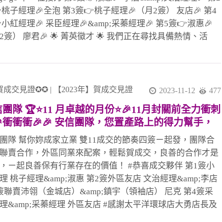
桃子經理🎉全泡 第3簽👉桃子經理🎉（月2簽） 友店🎉 第4
小紅經理🎉 采臣經理🎉&amp;采蓁經理🎉 第5簽👉淑惠🎉
2簽） 廖君🎉 🌟 菁英徵才 🌟 我們正在尋找具備熱情、活
以及對不動產行業充滿熱忱的業務菁英！如果你擁有卓越的
能力、團隊合作精神，並渴望在穩健的環境中快速成長，那
就是我們正在等待的夥伴。 🚀 我們提供： 豐富的培訓與發
會 良好的工作環境與團隊支持 高度的自主管理與晉升機會
賀成交見證✪✪
|
【2023年】賀成交見證
2023-11-12
477
加入我們，一同挑戰、一同成長，打造充滿活力的事業未
團隊 🏆⭐11 月卓越的月份⭐🎉11月封關前全力衝刺
有意者請私訊聯絡，期待
🎉衝衝衝🎉🎉 安信團隊，您置產路上的得力幫手，
與共創美好家園
團隊 幫你妳成家立業 雙11成交的節奏四簽ㄧ起發，團隊合
聯賣合作，外區同業來配案，輕鬆賀成交，良善的合作才是
，ㄧ起良善保有行業存在的價值！ #恭喜成交夥伴 第1簽小
理 桃子經理&amp;淑惠 第2簽外區友店 文治經理&amp;李店
簽聯賣沛翎（金城店）&amp;鎮宇（領袖店） 尼克 第4簽采
理&amp;采蓁經理 外區友店 #感謝太平洋環球店大勇店長及
共創佳績!! #感謝聯賣領袖店諺誼副理及鎮宇金城店沛翎共