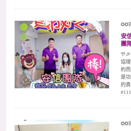
值的
來，
企圖
望在
✪✪
效獎
安信
正在
團
創造
🎊
協理
約而
是功
的責
#1
績人
謝迦
辦!
家八
✪✪
￼ 