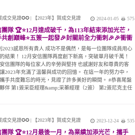
賀成交見證✪✪
|
【2023年】賀成交見證
2024-01-05
575
團隊 🏆⭐12月達成破千，為113年結束添加光芒，
手共創巔峰⭐五簽一起發🎉封關前全力衝刺🎉🎉衝衝
🎉🎉 安信團隊，您置產路上的得力幫手，參與共創
別2023感恩所有貴人 成功不是偶然，是每一位團隊成員用心
好家園
的結果！ 12月安信團隊再度創下新高，突破單月破千萬！
安信團隊的每位家人的辛勞與堅持 也感謝好友和尊貴的客
讓2023年充滿了溫馨與成功的回憶。 在這一年的努力中，
攜手共度難忘的時光，見證了許多美好的瞬間。 #恭喜尾盤
夥伴 第1簽采臣經理&amp;采蓁經理（2簽） 第2簽尼克主任
2簽） 第3簽李店&amp;文治經理（月4簽） 第4簽采蓁經理
mp;采臣經理（月3簽） 第5簽文治經理&amp;李店（月5簽）
正在尋找更多熱愛不動產事業、充滿活力的夥伴加入我們的
。如果您對於這個行業充滿熱情，並且渴望在一個充滿活力
賀成交見證✪✪
|
【2023年】賀成交見證
2023-12-24
535
隊中發展自己的事業，歡迎隨時聯絡我 您的夢想我來實現
信團隊 🏆⭐12月最後一月，為業績加添光芒，攜手
忠政，：0933-739-959】 讓我們攜手迎接嶄新的一年，共同