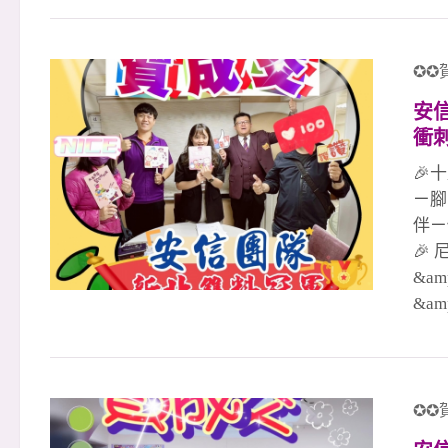
創佳
作力
團隊
✪✪
經理
安
謝最
衝刺
百多
手
安信
🎉
ㄧ腳
伴ㄧ
🎉
&a
&a
簽）
戶的
隊合
冠軍
✪✪
文治