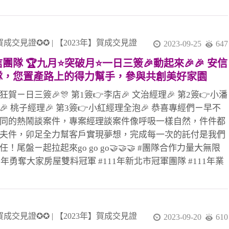
業務，ㄧ起成為客戶心目中的唯一，第四季啟動，ㄧ起衝起
珍惜所託、全力以赴！go go go 我們正在尋找充滿熱情、有
心的夥伴加入我們的團隊！如果你擁有積極的工作態度，渴
不動產領域發展，歡迎加入我們！ 🌟福利待遇： 優厚的績
賀成交見證✪✪
|
【2023年】賀成交見證
2023-09-25
647
金 專業的培訓與成長發展空間 融洽的團隊合作氛圍 🔍我們
團隊 🏆九月⭐突破月⭐一日三簽🎉動起來🎉🎉 安信
等待你的加入！快來成為我們安信團隊大家庭的一員，一起
隊，您置產路上的得力幫手，參與共創美好家園
美好的未來！ 有意者請將履歷寄至 [king03072001@
🎉狂賀ㄧ日三簽🎉🎊 第1簽👉李店🎉 文治經理🎉 第2簽👉小潘
🎉 桃子經理🎉 第3簽👉小紅經理全泡🎉 恭喜專經們ㄧ早不
同的熱鬧談案件，專案經理談案件像呼吸一樣自然，件件都
夫件，卯足全力幫客戶實現夢想，完成每一次的託付是我們
任！尾盤ㄧ起拉起來go go go🤝🤝🤝 #團隊合作力量大無限
11年勇奪大家房屋雙料冠軍 #111年新北市冠軍團隊 #111年業
效第ㄧ #111年平均人效400萬 #感謝教部文治經理協助!! #感
南黃代書協辦!! #感謝正業許代書協辦!! #感謝金門何代書協
! #感謝最強的安信團隊夥伴都能協助幫忙!! #土城最強住商大
店百多人聯賣團隊!! 歡迎加入安信團隊 8、9年級生見證影片
賀成交見證✪✪
|
【2023年】賀成交見證
2023-09-20
610
👉安信團隊招募中👈 就是妳你 就是你妳 就是妳你 強大的後