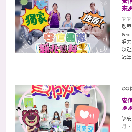
安
伴都
來
迎加
美
🎊
敏華
&a
努力
以赴
冠軍
效4
謝正
土城
年級
✪✪
是妳
安
信團

好
🚀
月，