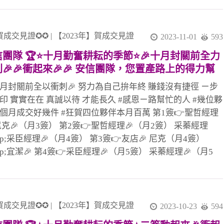
績!! #感謝住商都營團隊麗鴻店長及志村共創佳績!! #團隊合
量大無限 #111年勇奪大家房屋雙料冠軍 #111年新北市冠軍
 #111年業績人效第ㄧ #111年平均人效400萬 #感謝教部文治
賀成交見證✪✪
|
【2023年】賀成交見證
2023-11-01
593
協助!! #感謝迦南黃代書協辦!! #感謝正業吳代書協辦!! #感
信團隊 🏆⭐十月勤奮耕耘的季節⭐🎉十月封關前全力
強的安信團隊夥伴都能協助幫忙!! #土城最強住商大家八店
🎉🎉衝起來🎉🎉 安信團隊，您置產路上的得力幫
人聯賣團隊!! 歡迎加入安信團隊 8、9年級生見證影片￼ 👉
，參與共創美好家園
團隊招募中👈 就是妳你 就是你妳 就是妳你
十月封關前全以衝刺🎉 努力為自己拚年終 賺錢沒有捷徑 ㄧ步
印 實實在在 真誠以待 才能長久 #感恩ㄧ路幫忙的人 #幾位夥
個月成交好幾件 #狂賀四位夥伴本月百萬 第1簽👉聖哲經理
 尼克🎉（月3簽） 第2簽👉聖哲經理🎉（月2簽） 采蓁經理
mp;采臣經理🎉（月4簽） 第3簽👉友店🎉 尼克（月4簽）
mp;宜潔🎉 第4簽👉采臣經理🎉（月5簽） 采蓁經理🎉（月5
 #隨時關注案件敏銳度爆錶👍 盡最大的努力，成究每ㄧ組客
託付，付出才能傑出，珍惜所託、全力以赴！go go go #團
作力量大無限 #111年勇奪大家房屋雙料冠軍 #111年新北市
團隊 #111年業績人效第ㄧ #111年平均人效400萬 #感謝教部
賀成交見證✪✪
|
【2023年】賀成交見證
2023-10-23
594
經理協助!! #感謝金門何代書協辦!! #感謝最強的安信團隊夥