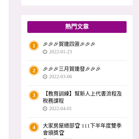
熱門文章
🎉🎉🎉賀連四簽🎉🎉🎉
1
2022-01-23
🎉🎉🎉三月賀連發🎉🎉🎉
2
2022-03-06
【教育訓練】幫新人上代書流程及
3
稅務課程
2022-04-01
大家房屋總部🏆 111下半年度雙季
4
會頒獎🏆