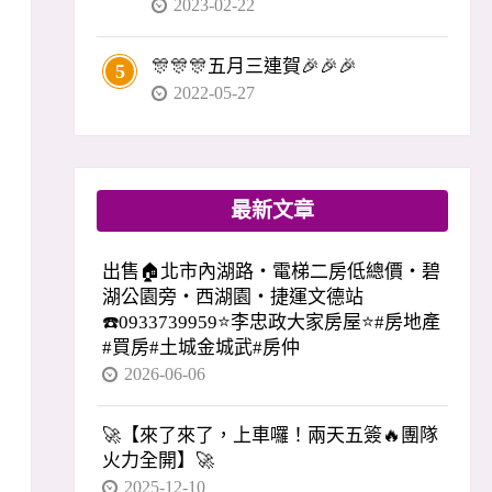
2023-02-22
🎊🎊🎊五月三連賀🎉🎉🎉
5
2022-05-27
最新文章
出售🏠北市內湖路・電梯二房低總價・碧
湖公園旁・西湖園・捷運文德站
☎️0933739959⭐李忠政大家房屋⭐#房地產
#買房#土城金城武#房仲
2026-06-06
🚀【來了來了，上車囉！兩天五簽🔥團隊
火力全開】🚀
2025-12-10