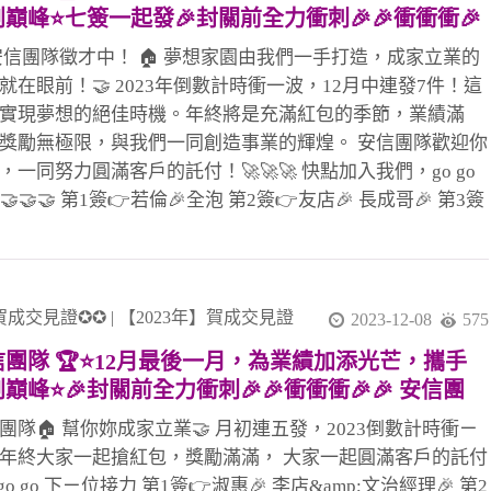
巔峰⭐七簽一起發🎉封關前全力衝刺🎉🎉衝衝衝🎉
創造更多的成功和榮耀。 祝福大家在新的一年中，事業有
 安信團隊，您置產路上的得力幫手，參與共創美好
家庭幸福，再度感謝您們一直以來的支持與厚愛。 大家房屋
 安信團隊徵才中！ 🏠 夢想家園由我們一手打造，成家立業的
園
海山加盟店 大家房屋土城日月光加盟店
就在眼前！🤝 2023年倒數計時衝一波，12月中連發7件！這
實現夢想的絕佳時機。年終將是充滿紅包的季節，業績滿
獎勵無極限，與我們一同創造事業的輝煌。 安信團隊歡迎你
，一同努力圓滿客戶的託付！🚀🚀🚀 快點加入我們，go go
！🤝🤝🤝 第1簽👉若倫🎉全泡 第2簽👉友店🎉 長成哥🎉 第3簽
李店&amp;文治經理🎉（月3簽） 桃子經理🎉（月3簽） 第4簽
尼克🎉全泡 第5簽👉小紅經理🎉 素真姐&amp;雅雅🎉 第6簽聯
桃子經理&amp;淑惠🎉（月4簽） 德哥🎉（金城店） 第7簽
👉丁丁（領袖重劃店） 廖君姐🎉 #安信團隊 #徵人啟事 #夢
賀成交見證✪✪
|
【2023年】賀成交見證
2023-12-08
575
園 #搶紅包 #業績豐碩 #新鮮人歡迎加入
信團隊 🏆⭐12月最後一月，為業績加添光芒，攜手
巔峰⭐🎉封關前全力衝刺🎉🎉衝衝衝🎉🎉 安信團
，您置產路上的得力幫手，參與共創美好家園
團隊🏠 幫你妳成家立業🤝 月初連五發，2023倒數計時衝ㄧ
年終大家一起搶紅包，獎勵滿滿， 大家一起圓滿客戶的託付
 go go 下ㄧ位接力 第1簽👉淑惠🎉 李店&amp;文治經理🎉 第2