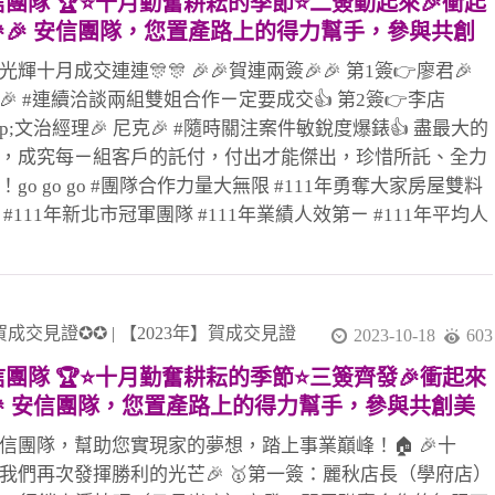
信團隊 🏆⭐十月勤奮耕耘的季節⭐二簽動起來🎉衝起
能協助幫忙!! #土城最強住商大家八店百多人聯賣團隊!! 歡
🎉🎉 安信團隊，您置產路上的得力幫手，參與共創
入安信團隊
好家園
🎊光輝十月成交連連🎊🎊 🎉🎉賀連兩簽🎉🎉 第1簽👉廖君🎉
🎉 #連續洽談兩組雙姐合作ㄧ定要成交👍 第2簽👉李店
mp;文治經理🎉 尼克🎉 #隨時關注案件敏銳度爆錶👍 盡最大的
，成究每ㄧ組客戶的託付，付出才能傑出，珍惜所託、全力
！go go go #團隊合作力量大無限 #111年勇奪大家房屋雙料
 #111年新北市冠軍團隊 #111年業績人效第ㄧ #111年平均人
00萬 #感謝教部文治經理協助!! #感謝迦南黃代書協辦!! #感
業吳代書協辦!! #感謝最強的安信團隊夥伴都能協助幫忙!! #
最強住商大家八店百多人聯賣團隊!! 歡迎加入安信團隊 8、9
生見證影片￼ 👉安信團隊招募中👈 就是妳你 就是你妳 就
賀成交見證✪✪
|
【2023年】賀成交見證
2023-10-18
603
你 強大的後勤支援團隊 有無經驗 歡迎預約面試 歡迎加入 安
信團隊 🏆⭐十月勤奮耕耘的季節⭐三簽齊發🎉衝起來
隊帶妳你實現夢想🌈 招募電話 ☎️0933739959李店長
🎉 安信團隊，您置產路上的得力幫手，參與共創美
家園
安信團隊，幫助您實現家的夢想，踏上事業巔峰！🏠 🎉十
我們再次發揮勝利的光芒🎉 🥇第一簽：麗秋店長（學府店）