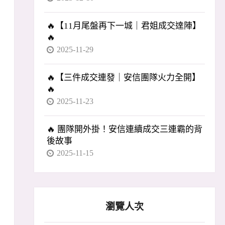
🔥【11月尾盤再下一城｜君姐成交達陣】
🔥
2025-11-29
🔥【三件成交連發｜安信團隊火力全開】
🔥
2025-11-23
🔥 團隊開外掛！安信連續成交三連霸的背
後故事
2025-11-15
瀏覽人次