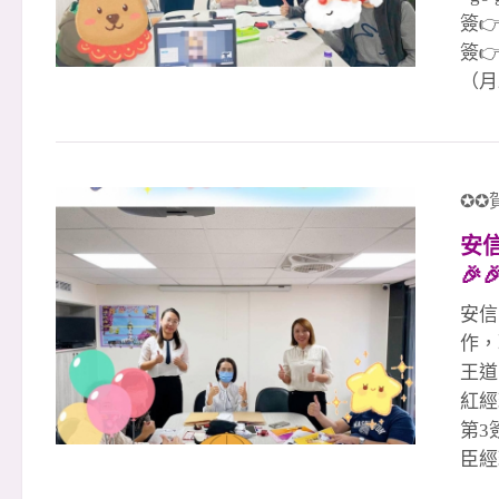
簽
簽
（月
力，
溝通
麼你
展機
✪✪
快來
安信
來！
🎉
參
安信
作，
王道
紅經
第3
臣經
大豪