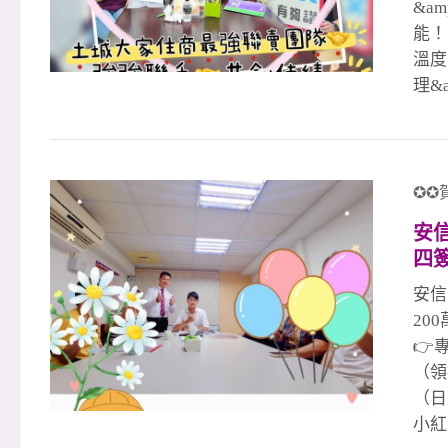
&a
能！
溫度
理&
完成
四季
隊#
煌！
✪✪
量大
安
#1
四簽
協助
手
強的
安信
人聯
20
👉
（領
（日
小紅