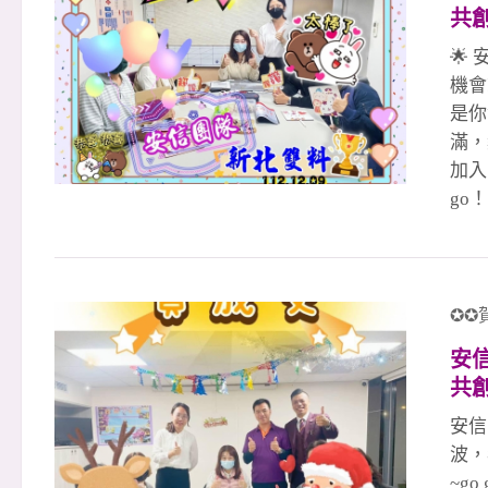
共創
繼續

成、
🌟
家
土城
機會
是你
滿，
加入
go
👉
👉
賣
聯賣
✪✪
想家
安
共創
隊
安信
波，
~go