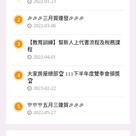
2022-01-23
🎉🎉🎉三月賀連發🎉🎉🎉
2
2022-03-06
【教育訓練】幫新人上代書流程及稅務課
3
程
2022-04-01
大家房屋總部🏆 111下半年度雙季會頒獎
4
🏆
2023-02-22
🎊🎊🎊五月三連賀🎉🎉🎉
5
2022-05-27