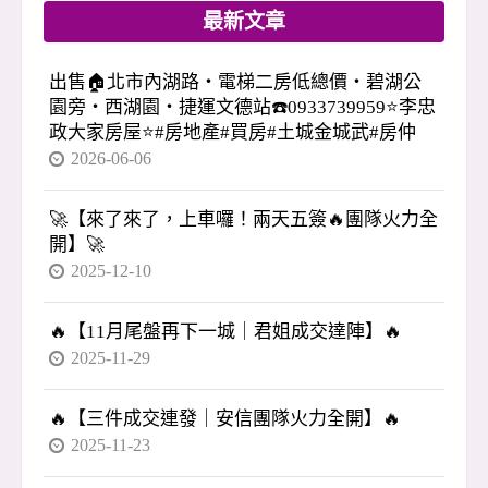
最新文章
出售🏠北市內湖路・電梯二房低總價・碧湖公
園旁・西湖園・捷運文德站☎️0933739959⭐李忠
政大家房屋⭐#房地產#買房#土城金城武#房仲
2026-06-06
🚀【來了來了，上車囉！兩天五簽🔥團隊火力全
開】🚀
2025-12-10
🔥【11月尾盤再下一城｜君姐成交達陣】🔥
2025-11-29
🔥【三件成交連發｜安信團隊火力全開】🔥
2025-11-23