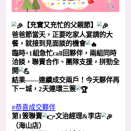
【充實又充忙的父親節】
爸爸節當天，正要吃家人宴請的大
餐，就接到見面談的機會
臨時+1組急忙call回夥伴，兩組同時
洽談，聯賣合作、團隊支援，拼勁全
開
結果——連續成交兩戶！今天夥伴再
下ㄧ城，2天連環三簽
#恭喜成交夥伴
第1簽聯賣
文治經理&李店
（海山店）