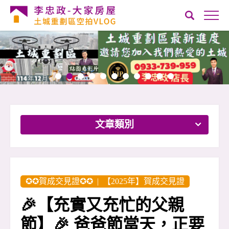
文章類別
✪✪賀成交見證✪✪
|
【2025年】賀成交見證
🎉【充實又充忙的父親
節】🎉 爸爸節當天，正要