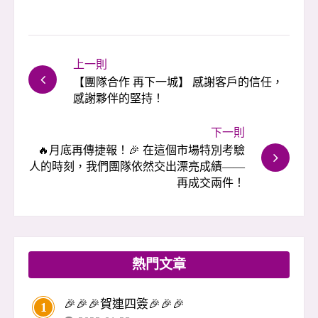
上一則
【團隊合作 再下一城】 感謝客戶的信任，
感謝夥伴的堅持！
下一則
🔥月底再傳捷報！🎉 在這個市場特別考驗
人的時刻，我們團隊依然交出漂亮成績——
再成交兩件！
熱門文章
🎉🎉🎉賀連四簽🎉🎉🎉
1