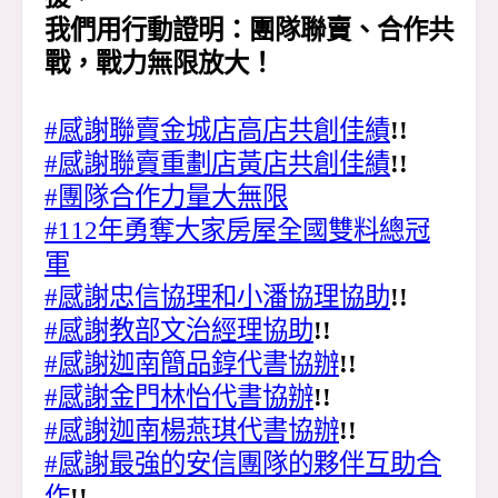
我們用行動證明：團隊聯賣、合作共
戰，戰力無限放大！
#感謝聯賣金城店高店共創佳績
!!
#感謝聯賣重劃店黃店共創佳績
!!
#團隊合作力量大無限
#112年勇奪大家房屋全國雙料總冠
軍
#感謝忠信協理和小潘協理協助
!!
#感謝教部文治經理協助
!!
#感謝迦南簡品錞代書協辦
!!
#感謝金門林怡代書協辦
!!
#感謝迦南楊燕琪代書協辦
!!
#感謝最強的安信團隊的夥伴互助合
作
!!