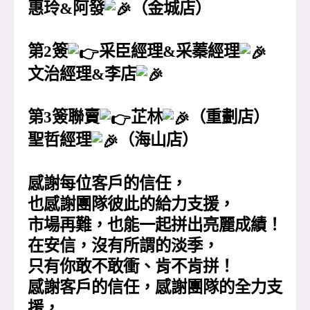
惠玲&阿發
（金城店）
第2簽
采臣經理&采蓁經理
文治經理&李店
第3簽聯賣
芷林
（重劃店）
聖哲經理
（海山店）
感謝每位客戶的信任，
也感謝團隊彼此的給力支援，
市場再難，也能一起拼出亮麗成績！
在安信，沒有所謂的淡季，
只有你敢不敢衝、肯不肯拼！
感謝客戶的信任，感謝團隊的全力支
援，