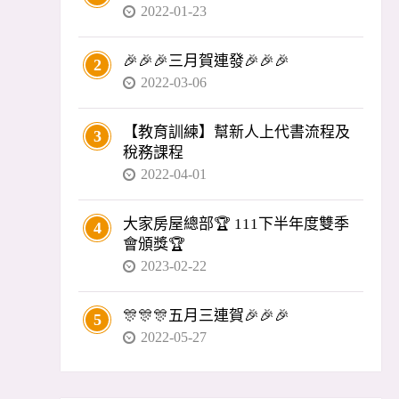
2022-01-23
🎉🎉🎉三月賀連發🎉🎉🎉
2
2022-03-06
【教育訓練】幫新人上代書流程及
3
稅務課程
2022-04-01
大家房屋總部🏆 111下半年度雙季
4
會頒獎🏆
2023-02-22
🎊🎊🎊五月三連賀🎉🎉🎉
5
2022-05-27