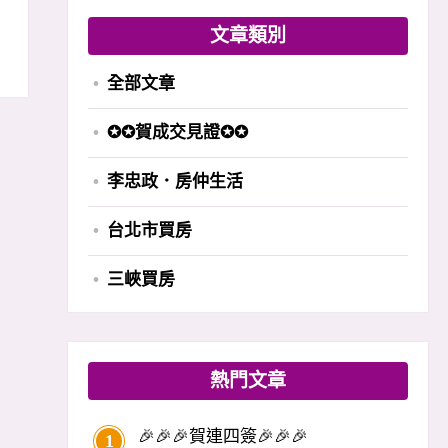
文章類別
全部文章
✪✪賀成交見證✪✪
李忠政．房仲生活
台北市買房
三峽買房
熱門文章
🎉🎉🎉賀連四簽🎉🎉🎉
1