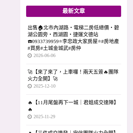
最新文章
出售🏠北市內湖路・電梯二房低總價・碧
湖公園旁・西湖園・捷運文德站
☎️0933739959⭐李忠政大家房屋⭐#房地產
#買房#土城金城武#房仲
2026-06-06
🚀【來了來了，上車囉！兩天五簽🔥團隊
火力全開】🚀
2025-12-10
🔥【11月尾盤再下一城｜君姐成交達陣】
🔥
2025-11-29