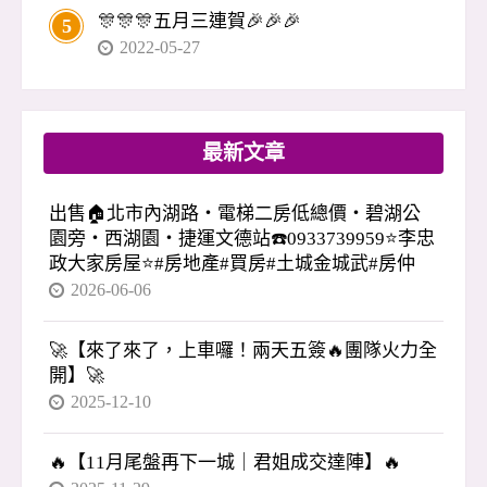
🎊🎊🎊五月三連賀🎉🎉🎉
5
2022-05-27
最新文章
出售🏠北市內湖路・電梯二房低總價・碧湖公
園旁・西湖園・捷運文德站☎️0933739959⭐李忠
政大家房屋⭐#房地產#買房#土城金城武#房仲
2026-06-06
🚀【來了來了，上車囉！兩天五簽🔥團隊火力全
開】🚀
2025-12-10
🔥【11月尾盤再下一城｜君姐成交達陣】🔥