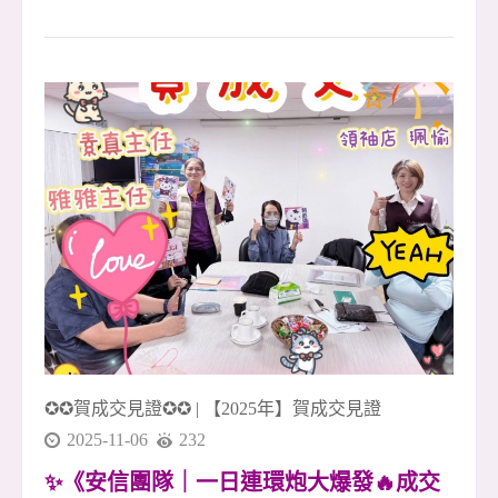
特區・世界公園電梯四房大空間 ・樹林佳園路🌟
✨ 寬敞舒適空間 &times; 完整生活圈 &times; 通勤
便利好居所 ✨ 📍 地段優勢 座落於樹林佳園路與
桃子腳路，環境清幽，綠意盎然 🌿 過馬路就是
【萬坪公園】，散步就能享受自然與放鬆時光 步
行可達超商、市場、學校與診所，生活機能一應
俱全！ 🏠 空間亮點 ✅ 格局方正、空間實用，大
四房設計好運用 ✅ 雙面採光，日照充足、通風
佳，讓家更明亮溫暖 ☀️ ✅ 寬敞客廳與獨立廚房設
計，動靜分區、生活更自在 ✅ 獨立陽台好使用，
洗曬動線輕鬆不擁擠 🚗 交通便利 近北二高與捷
運三鶯線站， 開車、通勤往返雙北皆方便
✪✪賀成交見證✪✪
|
【2025年】賀成交見證
2025-11-06
232
✨《安信團隊｜一日連環炮大爆發🔥成交