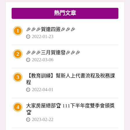
3、3、1」付款（訂金、開工、叫料、尾款）是慣
例，殊不知風險極高：錢進了對方口袋，工程卻
熱門文章
隨時可能停擺。 🔑 忠政提醒： 👉 裝修應依「階
段驗收」付款，不是先付錢再等完工。 👉 最好
🎉🎉🎉賀連四簽🎉🎉🎉
1
搭配銀行信託，驗收後才撥款，避免資金被挪
2022-01-23
用。 買房不是結束，而是另一個開始。裝修、驗
收、入住，每一步都涉及錢與自身權益，沒有專
🎉🎉🎉三月賀連發🎉🎉🎉
2
業把關，很容易出問題。 買房應該是喜事，不該
2022-03-06
變成惡夢。 我是李忠政，如果你在交屋或裝修遇
到疑慮
【教育訓練】幫新人上代書流程及稅務課
3
程
2022-04-01
大家房屋總部🏆 111下半年度雙季會頒獎
4
🏆
2023-02-22