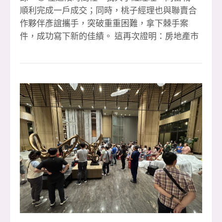
順利完成一戶成交；同時，桃子經理也與聯賣合
作夥伴彥誼攜手，突破重重困難，拿下棘手案
件，成功寫下新的佳績。 這再次證明：房地產市
場從來沒有真正的低迷，唯有人的心態和行動會
決定成敗。只要堅持努力、永不放棄，就沒有攻
不下的難關。🔥 感謝每一位夥伴的全力以赴，感
謝客戶的支持與信任，也感謝所有協助我們的團
隊與專業夥伴，讓每一筆成交都能夠順利完成。
🙌 展望第四季，我們將持續挑戰、持續衝刺，迎
向更高的里程碑。團隊的力量無限大，正因為彼
此合作、互相扶持，我們才能在每一次挑戰中更
堅強。 📣 安信冠軍團隊持續熱血招募中！ 如果
你渴望舞台、渴望成績、渴望突破自己，這裡就
是你的最佳選擇。下一個高峰，等著我們一起去
創造！🚀 ☎️ 預約面試｜0933-739959 李店