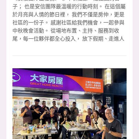
子； 也是安信團隊最溫暖的行動時刻。 在這個屬
於月亮與人情的節日裡， 我們不僅是房仲，更是
社區的一份子。 感謝社區給我們機會，一起參與
中秋晚會活動。 從場地布置、主持、服務到收
尾，每一位夥伴都全心投入， 放下假期、走進人
群，用笑容與行動傳遞溫暖。 我們相信
&mdash;&mdash; 「好的房仲，不只是賣房子的
人， 更是連結社區、創造幸福的橋樑。」 這一
夜，安信團隊不談成交、不談業績， 只談「陪
伴」與「真心」。 看到孩子的笑容、長輩的感
謝、鄰居的鼓勵， 那份回饋，就是我們最珍貴的
收穫。 感謝玉華的熱情主持， 感謝每一位夥伴的
默默付出。 你們讓「安信」兩個字，不只是品
牌，而是信任的代名詞。 🌕 祝福所有支持我們的
朋友們： 中秋節快樂，幸福圓滿， 讓我們在未來
的每個日子裡，繼續一起照亮社區、服務人群。
#辛苦玉華主持晚會 #感恩夥伴有妳你真好 #團隊