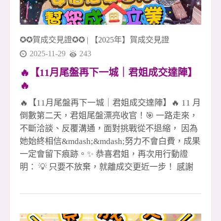
✪✪賀成交見證✪✪
|
【2025年】賀成交見證
2025-11-29
243
🔥【11月尾盤再下一城｜君姐成交達陣】
🔥
🔥【11月尾盤再下一城｜君姐成交達陣】🔥 11 月
倒數第二天，君姐尾盤漂亮收官！🎯 一路走來，
不斷洽談、反覆溝通，面對挑戰從不退縮， 因為
她始終相信&mdash;&mdash;努力不會白費，成果
一定會留下痕跡。✨ 恭喜君姐，再次用行動證
明： 💡 只要不放棄，就離成交更近一步！ 感謝
客戶的信任與肯定🙏 也謝謝團隊一路並肩作戰、
彼此托住💪 每一戶成交，背後都是專業、信任與
團隊力量的累積。 在這樣的市場環境下， 我們依
然選擇用 專業 &times; 熱情 &times; 行動力 把每