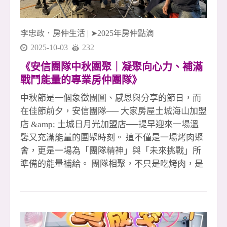
夥伴互助合作 #大家房屋土城海山店 #大家房屋土
城日月光店 #五泰社宅代租代管 #安信團隊 #李忠
李忠政．房仲生活
|
➤2025年房仲點滴
政大家房
2025-10-03
232
《安信團隊中秋團聚｜凝聚向心力、補滿
戰鬥能量的專業房仲團隊》
中秋節是一個象徵團圓、感恩與分享的節日，而
在佳節前夕，安信團隊── 大家房屋土城海山加盟
店 &amp; 土城日月光加盟店──提早迎來一場溫
馨又充滿能量的團聚時刻。 這不僅是一場烤肉聚
會，更是一場為「團隊精神」與「未來挑戰」所
準備的能量補給。 團隊相聚，不只是吃烤肉，是
凝聚力量的儀式感 夜色微涼，烤爐升起的煙香混
著歡笑與對話，讓每位夥伴都放下忙碌的行程，
好好地坐下來交流。 在房仲產業的高壓節奏下，
能夠相聚、共享一餐，是難得也珍貴的時刻。 每