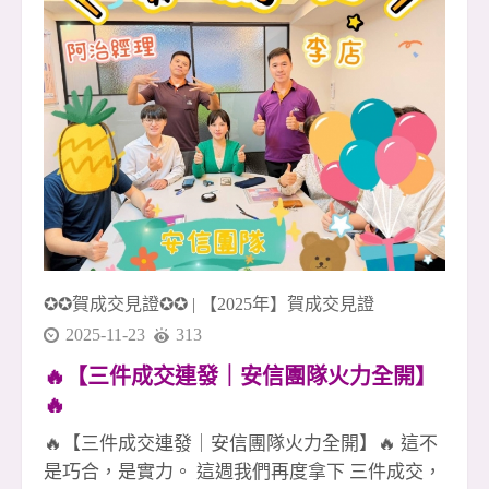
一次機會做到最好、做到完整🏡 🚀 年底衝刺正式
啟動 如果你也想和一群不輕易放棄的人一起打
拚、一起成長、一起創造成就感， 歡迎加入我
們，一起把 2024 的最後篇章寫得更精彩！✨
✪✪賀成交見證✪✪
|
【2025年】賀成交見證
2025-11-23
313
🔥【三件成交連發｜安信團隊火力全開】
🔥
🔥【三件成交連發｜安信團隊火力全開】🔥 這不
是巧合，是實力。 這週我們再度拿下 三件成交，