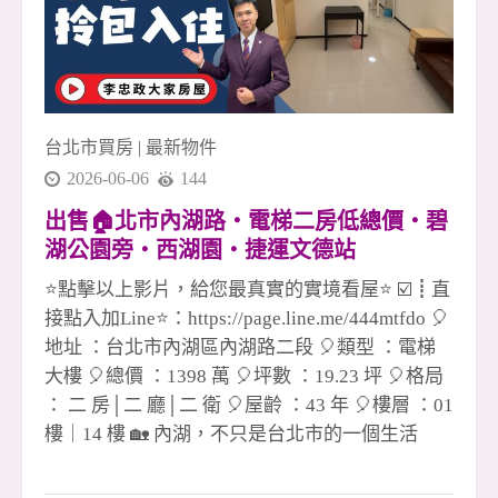
台北市買房
|
最新物件
2026-06-06
144
出售🏠北市內湖路・電梯二房低總價・碧
湖公園旁・西湖園・捷運文德站
☎️0933739959⭐李忠政大家房屋⭐#房地產#
⭐點擊以上影片，給您最真實的實境看屋⭐ ☑️┋直
買房#土城金城武#房仲
接點入加Line⭐：https://page.line.me/444mtfdo 🎈
地址 ：台北市內湖區內湖路二段 🎈類型 ：電梯
大樓 🎈總價 ：1398 萬 🎈坪數 ：19.23 坪 🎈格局
： 二 房│二 廳│二 衛 🎈屋齡 ：43 年 🎈樓層 ：01
樓｜14 樓 🏡 內湖，不只是台北市的一個生活
圈，更是一種把城市步調慢下來的居住選擇。 每
天出門，沿著內湖碧湖公園周邊散步，眼前是綠