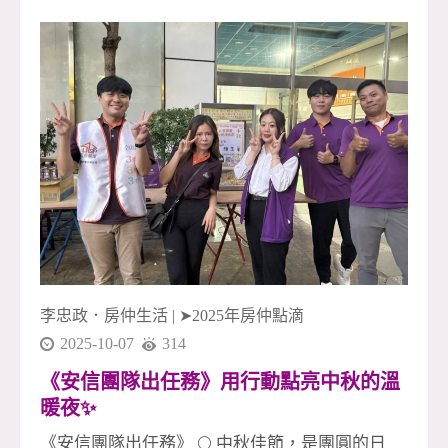
持、互補、陪伴的最好證明。 🌟 本月成交英雄榜
｜十月最強戰力亮相！ 1 簽 👉 李店🎉、友店🎉 2
簽 👉 淑惠🎉、晶伊🎉、素真姐🎉 3 簽 👉 玉華🎉
4 簽 👉 廖君經理🎉、致傑 &amp; 運紅🎉 5 簽 👉
采蓁經理🎉、采臣經理🎉 6 簽（聯賣）👉 小偉🎉
（金城店）、桃子經理🎉 7 簽 👉 友店🎉、尼克
經理🎉 👏👏👏 向每位努力拚搏的夥伴致上最高敬
意！ 你們是安信團隊的光，也是所有成交背後真
正的力量！ 🚀 安信團隊・冠軍火力持續延燒 我
們深信： 團隊合作，就能創造奇蹟✨ 每一次成交
李忠政．房仲生活
|
➤2025年房仲點滴
2025-10-07
314
《安信團隊出任務》用行動點亮中秋的溫
暖夜✨
《安信團隊出任務》 🌕 中秋佳節，是團圓的日