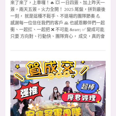
來了來了，上車囉！🔥 💥 一日四簽、加上昨天一
簽，兩天五簽，火力全開！ 2025 尾盤，拼到最後
一刻， 就是這種不鬆手、不退場的團隊節奏 💪
感謝每一位信任我們的客戶 🙏 也感恩夥伴們一起
衝、一起扛、一起把 ❌ 不可能 &rarr; ✅ 變成可能
只要 方向對、行動快、團隊齊心， 成交，真的會
一路跟著我們跑 🏃&zwj;♂️💨 🔥 安信團隊 用成績
說話、用行動證明， 2025 收尾直接開加速， 未
來我們繼續把好成績一一創造出來！✨ 🎉 #恭喜
成交夥伴 🔹 1 簽聯賣 👉 湘儀 🎉 👉
忠信協理（月 2 簽）🎉 🔹 2 簽 👉 尼克經理（全
炮）🎉 🔹 3 簽 👉 尼克經理 🎉 👉 聖
哲經理 🎉 🔹 4 簽聯賣 👉 玉華 🎉
👉 阿發 &amp; 孟豪 🎉（金城店） 🔹 5 簽聯賣
👉 小紅經理 &amp; 晶伊 🎉 👉 眉
如 🎉（領袖店） 🙌 特別感謝 🙏 聯賣重劃店 黃店
&amp; 湘儀 共創佳績