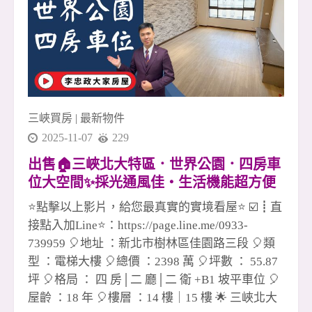
買賣全炮完成，看似一個人爆發， 其實背後是整
個團隊默默做球與支援， 今天你扛我，明天我補
你，這才是長久的勝利模式。 這個市場不簡單，
但越困難的時刻，越能看出誰是真正的團隊。 在
安信， 我們不只是同事， 更像是一群一起跑馬拉
松的戰友。 ✅ 有人協助、不孤軍作戰 ✅ 有資源共
三峽買房
|
最新物件
享、不各自為政 ✅ 有榮耀一起扛、有責任一起扛
2025-11-07
229
這，就是冠軍團隊真正的底氣。 📣
出售🏠三峽北大特區．世界公園．四房車
位大空間✨採光通風佳・生活機能超方便
✨💖☎️0933739959⭐李忠政大家房屋⭐#房
⭐點擊以上影片，給您最真實的實境看屋⭐ ☑️┋直
地產#買房#土城金城武#房仲
接點入加Line⭐：https://page.line.me/0933-
739959 🎈地址 ：新北市樹林區佳園路三段 🎈類
型 ：電梯大樓 🎈總價 ：2398 萬 🎈坪數 ： 55.87
坪 🎈格局 ： 四 房│二 廳│二 衛 +B1 坡平車位 🎈
屋齡 ：18 年 🎈樓層 ：14 樓｜15 樓 🌟 三峽北大