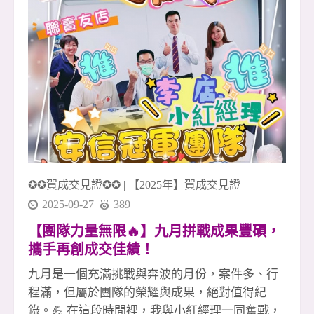
次團圓，都提醒著我們： 「最強的不是個人，而
是一起前進的團隊。」 這份默契與向心力，是安
信團隊年年突破、月月成長的關鍵。 感謝每一位
夥伴，讓團隊持續向前 安信團隊的每一位成員，
都是金字塔中最關鍵的基石。 不論你在前線拚成
交，或在後勤默默支持，每一分努力都是團隊的
成功因素。 因為你們願意付出、願意挑戰、願意
相信團隊， 安信才能多次締造佳績、創造亮眼的
月月成長。 烤的不只是肉，是士氣；賞的不只是
月，是團隊的心 火光跳動的時刻，我們烤的不只
✪✪賀成交見證✪✪
|
【2025年】賀成交見證
是食物，更是這段時間累積的情感與信任。 抬頭
看見
2025-09-27
389
【團隊力量無限🔥】九月拼戰成果豐碩，
攜手再創成交佳績！
九月是一個充滿挑戰與奔波的月份，案件多、行
程滿，但屬於團隊的榮耀與成果，絕對值得紀
錄。💪 在這段時間裡，我與小紅經理一同奮戰，