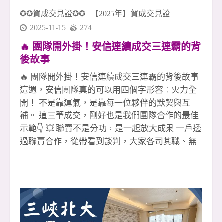
✪✪賀成交見證✪✪
|
【2025年】賀成交見證
2025-11-15
274
🔥 團隊開外掛！安信連續成交三連霸的背
後故事
🔥 團隊開外掛！安信連續成交三連霸的背後故事
這週，安信團隊真的可以用四個字形容：火力全
開！ 不是靠運氣，是靠每一位夥伴的默契與互
補。 這三筆成交，剛好也是我們團隊合作的最佳
示範👇 💥 聯賣不是分功，是一起放大成果 一戶透
過聯賣合作，從帶看到談判，大家各司其職、無
縫接軌， 沒有你我之分，只有「我們一定讓客戶
放心成交」這一件事。 💥 專員人在國外，案件照
樣穩穩成交 國外沒辦法即時處理？沒問題！ 團隊
夥伴即刻補位，從客戶溝通到交付流程， 讓案件
不因距離而停擺，成交不打折。 💥 夥伴買賣全
炮，靠的不只是拚，是團隊撐 第三戶更狂！ 直接