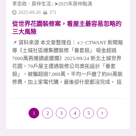
李忠政．房仲生活
|
➤2025年房仲點滴
2025-09-26
371
從世界花園裝修案，看屋主最容易忽略的
三大風險
📌 資料來源 本文章整理自： 👉 CTWANT 新聞報
導《土城社區爆集體裝修「養套殺」 吸金超過
7000萬再爆調處擺爛》2025/09/24 新北土城世界
花園，79戶屋主遭遇裝修公司奧拓設計「養套
殺」，被騙超過7,000萬。平均一戶繳了約80萬裝
修費，加上家電代購，最後卻什麼都沒完成。 這
種手法並不新鮮：先用精美樣品屋吸引，再喊優
惠、送驗屋、電器大盤價，甚至加碼送火險，看
似划算，其實一步步設下陷阱。許多剛買房的屋
1
2
3
4
5
主，因為房貸壓力大，想省錢，反而被「利多」
沖昏頭，輕易匯款，最後淪為受害者。 多數消費
者對裝修契約與付款方式不熟悉，還以為「3、