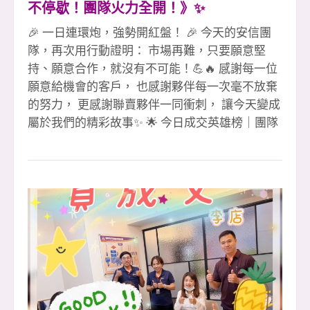
不停歇！團隊火力全開！》✨
🎉 一日連環炮，強勢開紅盤！ 🎉 今天的安信團
隊，再次用行動證明： 市場再難，只要願意堅
持、願意合作，就沒有不可能！💪🔥 感謝每一位
願意給機會的客戶， 也感謝夥伴每一次毫不放棄
的努力， 更感謝聯賣夥伴一同衝刺， 讓今天變成
屬於我們的精彩故事✨ 🌟 今日成交英雄榜｜團隊
火力全線爆發 1 簽（聯賣）👉 素真姐 &amp; 雅
雅 🎉 珮愉 🎉（領袖店） 2 簽（聯賣）👉 淑惠經
理 &amp; 彥誼副理 🎉（領袖店） 小紅經理 🎉 👏
👏👏 這是一場真正的團隊戰， 彼此補位、彼此成
就、彼此相挺， 才能創造出一日連環炮的震撼
力！ 🔥 感謝最強聯賣軍團全力支援 #感謝聯賣領
袖店劉店 &amp; 彥誼副理共創佳績 #112年勇奪大
家房屋全國雙料總冠軍 #感謝忠信協理、小潘協
理協助 #感謝教部文治經理協助 #感謝迦南許代書
協辦 #感謝最強安信團隊夥伴互助合作 #土城最強