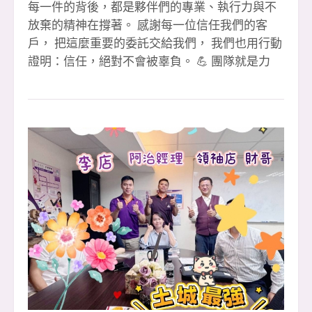
每一件的背後，都是夥伴們的專業、執行力與不
放棄的精神在撐著。 感謝每一位信任我們的客
戶， 把這麼重要的委託交給我們， 我們也用行動
證明：信任，絕對不會被辜負。 💪 團隊就是力
量・環境就是後盾 在這裡，你不需要單打獨鬥，
每一次成交，都是整個團隊一起補位、一起扛、
一起衝出來的成果。 🎉【恭喜成交夥伴】🎉 1️⃣
簽 👉 文治經理 🎉（本月第 3 簽） 👉 李店 🎉
（本月第 3 簽） 2️⃣ 簽 👉 淑惠 🎉 👉 晶伊 🎉 3️⃣
簽聯賣 👉 婉婷 &amp; 萍萍 🎉（重劃店） 👉 小
紅經理 🎉（本月第 2 簽） 🙏 特別感謝 ✔ 聯賣團
隊大家重劃店 黃店 共創佳績 ✔ 忠信協理、小潘
協理專業協助 ✔ 教部 文治經理 全力支援 ✔ 迦南
許代書 協辦完成流程 ✔ 每一位默默付出的安信夥
伴 🏆 112 年大家房屋全國雙料總冠軍 🏢 土城最
強住商大家八店百人聯賣團隊 ✨ 如果你也想 ✔ 改
變收入結