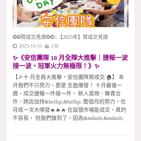
住商大家八店百多人聯賣團隊 這不是個人戰，這
是屬於「我們」的火力！ 真正的冠軍團隊，就是
這樣一路拚、一同贏！🔥🏆
✪✪賀成交見證✪✪
|
【2025年】賀成交見證
2025-10-31
238
✨《安信團隊 10 月全隊大進擊｜捷報一波
接一波，冠軍火力無極限！》✨
【🎉十 月全員大進擊・安信團隊賀成交 🏠】 本
月我們不只努力，更是 全面爆發！ 十月最後一
週，成交捷報一件接一件， 新人首炮、聯賣合
作、跨店加持&hellip;&hellip; 整個月的努力，在
月底一次大噴發🔥🔥🔥 在這個市場能成交，真的
不容易， 但我們做到了，因為&mdash;&mdash;
**沒有不景氣，只有不爭氣！**💪✨ 每一次簽約
都是汗水、專業和信任的結晶， 更是團隊彼此扶