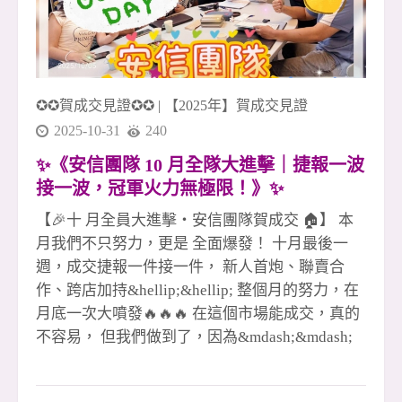
住商大家八店百多人聯賣團隊 這不是個人戰，這
是屬於「我們」的火力！ 真正的冠軍團隊，就是
這樣一路拚、一同贏！🔥🏆
✪✪賀成交見證✪✪
|
【2025年】賀成交見證
2025-10-31
240
✨《安信團隊 10 月全隊大進擊｜捷報一波
接一波，冠軍火力無極限！》✨
【🎉十 月全員大進擊・安信團隊賀成交 🏠】 本
月我們不只努力，更是 全面爆發！ 十月最後一
週，成交捷報一件接一件， 新人首炮、聯賣合
作、跨店加持&hellip;&hellip; 整個月的努力，在
月底一次大噴發🔥🔥🔥 在這個市場能成交，真的
不容易， 但我們做到了，因為&mdash;&mdash;
**沒有不景氣，只有不爭氣！**💪✨ 每一次簽約
都是汗水、專業和信任的結晶， 更是團隊彼此扶