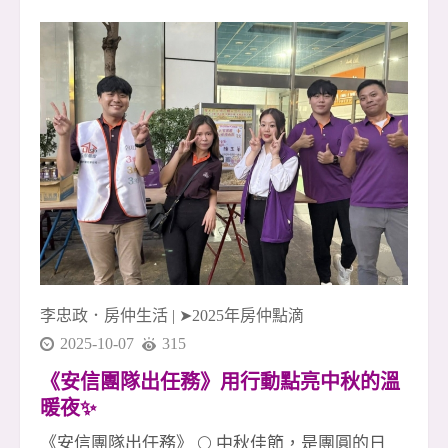
持、互補、陪伴的最好證明。 🌟 本月成交英雄榜
｜十月最強戰力亮相！ 1 簽 👉 李店🎉、友店🎉 2
簽 👉 淑惠🎉、晶伊🎉、素真姐🎉 3 簽 👉 玉華🎉
4 簽 👉 廖君經理🎉、致傑 &amp; 運紅🎉 5 簽 👉
采蓁經理🎉、采臣經理🎉 6 簽（聯賣）👉 小偉🎉
（金城店）、桃子經理🎉 7 簽 👉 友店🎉、尼克
經理🎉 👏👏👏 向每位努力拚搏的夥伴致上最高敬
意！ 你們是安信團隊的光，也是所有成交背後真
正的力量！ 🚀 安信團隊・冠軍火力持續延燒 我
們深信： 團隊合作，就能創造奇蹟✨ 每一次成交
李忠政．房仲生活
|
➤2025年房仲點滴
2025-10-07
315
《安信團隊出任務》用行動點亮中秋的溫
暖夜✨
《安信團隊出任務》 🌕 中秋佳節，是團圓的日