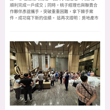
順利完成一戶成交；同時，桃子經理也與聯賣合
作夥伴彥誼攜手，突破重重困難，拿下棘手案
件，成功寫下新的佳績。 這再次證明：房地產市
場從來沒有真正的低迷，唯有人的心態和行動會
決定成敗。只要堅持努力、永不放棄，就沒有攻
不下的難關。🔥 感謝每一位夥伴的全力以赴，感
謝客戶的支持與信任，也感謝所有協助我們的團
隊與專業夥伴，讓每一筆成交都能夠順利完成。
🙌 展望第四季，我們將持續挑戰、持續衝刺，迎
向更高的里程碑。團隊的力量無限大，正因為彼
此合作、互相扶持，我們才能在每一次挑戰中更
堅強。 📣 安信冠軍團隊持續熱血招募中！ 如果
你渴望舞台、渴望成績、渴望突破自己，這裡就
是你的最佳選擇。下一個高峰，等著我們一起去
創造！🚀 ☎️ 預約面試｜0933-739959 李店