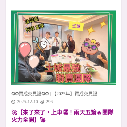
意、湖景與開闊視野 🌳🌊 不需要特別安排旅行，
日常就能擁有接近自然的放鬆感。 早晨可以在湖
畔慢慢走一圈，感受清新的空氣與安靜的住宅氛
圍；傍晚下班回家，也能用一段散步的時間，把
白天的忙碌慢慢放下 🚶&zwj;♂️☕ 對許多人來說，
這樣的生活，不只是買一間房子，而是買下一種
更舒服的生活節奏。 📍 生活機能方面，周邊有文
德路、內湖路二段商圈，日常採買、餐飲、小
吃、咖啡、超商、診所等需求都能輕鬆滿足 🛒🍜
☕ 從住家出發，距離捷運文德站約850公尺，步
行約12分鐘可達 🚇 不貼近捷運站的喧囂，卻保有
通勤
✪✪賀成交見證✪✪
|
【2025年】賀成交見證
2025-12-10
296
🚀【來了來了，上車囉！兩天五簽🔥團隊
火力全開】🚀