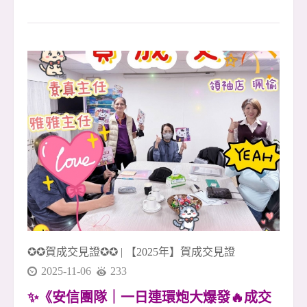
特區・世界公園電梯四房大空間 ・樹林佳園路🌟
✨ 寬敞舒適空間 &times; 完整生活圈 &times; 通勤
便利好居所 ✨ 📍 地段優勢 座落於樹林佳園路與
桃子腳路，環境清幽，綠意盎然 🌿 過馬路就是
【萬坪公園】，散步就能享受自然與放鬆時光 步
行可達超商、市場、學校與診所，生活機能一應
俱全！ 🏠 空間亮點 ✅ 格局方正、空間實用，大
四房設計好運用 ✅ 雙面採光，日照充足、通風
佳，讓家更明亮溫暖 ☀️ ✅ 寬敞客廳與獨立廚房設
計，動靜分區、生活更自在 ✅ 獨立陽台好使用，
洗曬動線輕鬆不擁擠 🚗 交通便利 近北二高與捷
運三鶯線站， 開車、通勤往返雙北皆方便
✪✪賀成交見證✪✪
|
【2025年】賀成交見證
2025-11-06
233
✨《安信團隊｜一日連環炮大爆發🔥成交