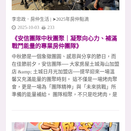
夥伴互助合作 #大家房屋土城海山店 #大家房屋土
城日月光店 #五泰社宅代租代管 #安信團隊 #李忠
李忠政．房仲生活
|
➤2025年房仲點滴
政大家房
2025-10-03
233
《安信團隊中秋團聚｜凝聚向心力、補滿
戰鬥能量的專業房仲團隊》
中秋節是一個象徵團圓、感恩與分享的節日，而
在佳節前夕，安信團隊── 大家房屋土城海山加盟
店 &amp; 土城日月光加盟店──提早迎來一場溫
馨又充滿能量的團聚時刻。 這不僅是一場烤肉聚
會，更是一場為「團隊精神」與「未來挑戰」所
準備的能量補給。 團隊相聚，不只是吃烤肉，是
凝聚力量的儀式感 夜色微涼，烤爐升起的煙香混
著歡笑與對話，讓每位夥伴都放下忙碌的行程，
好好地坐下來交流。 在房仲產業的高壓節奏下，
能夠相聚、共享一餐，是難得也珍貴的時刻。 每