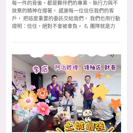
每一件的背後，都是夥伴們的專業、執行力與不
放棄的精神在撐著。 感謝每一位信任我們的客
戶， 把這麼重要的委託交給我們， 我們也用行動
證明：信任，絕對不會被辜負。 💪 團隊就是力
量・環境就是後盾 在這裡，你不需要單打獨鬥，
每一次成交，都是整個團隊一起補位、一起扛、
一起衝出來的成果。 🎉【恭喜成交夥伴】🎉 1️⃣
簽 👉 文治經理 🎉（本月第 3 簽） 👉 李店 🎉
（本月第 3 簽） 2️⃣ 簽 👉 淑惠 🎉 👉 晶伊 🎉 3️⃣
簽聯賣 👉 婉婷 &amp; 萍萍 🎉（重劃店） 👉 小
紅經理 🎉（本月第 2 簽） 🙏 特別感謝 ✔ 聯賣團
隊大家重劃店 黃店 共創佳績 ✔ 忠信協理、小潘
協理專業協助 ✔ 教部 文治經理 全力支援 ✔ 迦南
許代書 協辦完成流程 ✔ 每一位默默付出的安信夥
伴 🏆 112 年大家房屋全國雙料總冠軍 🏢 土城最
強住商大家八店百人聯賣團隊 ✨ 如果你也想 ✔ 改
變收入結