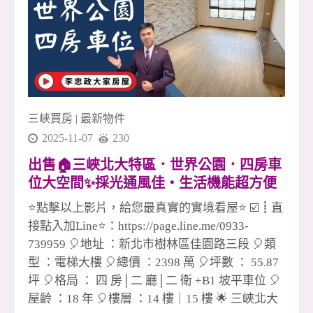
買賣全炮完成，看似一個人爆發， 其實背後是整
個團隊默默做球與支援， 今天你扛我，明天我補
你，這才是長久的勝利模式。 這個市場不簡單，
但越困難的時刻，越能看出誰是真正的團隊。 在
安信， 我們不只是同事， 更像是一群一起跑馬拉
松的戰友。 ✅ 有人協助、不孤軍作戰 ✅ 有資源共
三峽買房
|
最新物件
享、不各自為政 ✅ 有榮耀一起扛、有責任一起扛
2025-11-07
230
這，就是冠軍團隊真正的底氣。 📣
出售🏠三峽北大特區．世界公園．四房車
位大空間✨採光通風佳・生活機能超方便
✨💖☎️0933739959⭐李忠政大家房屋⭐#房
⭐點擊以上影片，給您最真實的實境看屋⭐ ☑️┋直
地產#買房#土城金城武#房仲
接點入加Line⭐：https://page.line.me/0933-
739959 🎈地址 ：新北市樹林區佳園路三段 🎈類
型 ：電梯大樓 🎈總價 ：2398 萬 🎈坪數 ： 55.87
坪 🎈格局 ： 四 房│二 廳│二 衛 +B1 坡平車位 🎈
屋齡 ：18 年 🎈樓層 ：14 樓｜15 樓 🌟 三峽北大