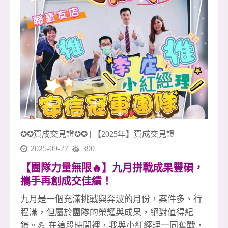
次團圓，都提醒著我們： 「最強的不是個人，而
是一起前進的團隊。」 這份默契與向心力，是安
信團隊年年突破、月月成長的關鍵。 感謝每一位
夥伴，讓團隊持續向前 安信團隊的每一位成員，
都是金字塔中最關鍵的基石。 不論你在前線拚成
交，或在後勤默默支持，每一分努力都是團隊的
成功因素。 因為你們願意付出、願意挑戰、願意
相信團隊， 安信才能多次締造佳績、創造亮眼的
月月成長。 烤的不只是肉，是士氣；賞的不只是
月，是團隊的心 火光跳動的時刻，我們烤的不只
✪✪賀成交見證✪✪
|
【2025年】賀成交見證
是食物，更是這段時間累積的情感與信任。 抬頭
看見
2025-09-27
390
【團隊力量無限🔥】九月拼戰成果豐碩，
攜手再創成交佳績！
九月是一個充滿挑戰與奔波的月份，案件多、行
程滿，但屬於團隊的榮耀與成果，絕對值得紀
錄。💪 在這段時間裡，我與小紅經理一同奮戰，