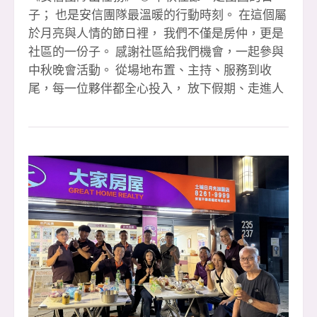
子； 也是安信團隊最溫暖的行動時刻。 在這個屬
於月亮與人情的節日裡， 我們不僅是房仲，更是
社區的一份子。 感謝社區給我們機會，一起參與
中秋晚會活動。 從場地布置、主持、服務到收
尾，每一位夥伴都全心投入， 放下假期、走進人
群，用笑容與行動傳遞溫暖。 我們相信
&mdash;&mdash; 「好的房仲，不只是賣房子的
人， 更是連結社區、創造幸福的橋樑。」 這一
夜，安信團隊不談成交、不談業績， 只談「陪
伴」與「真心」。 看到孩子的笑容、長輩的感
謝、鄰居的鼓勵， 那份回饋，就是我們最珍貴的
收穫。 感謝玉華的熱情主持， 感謝每一位夥伴的
默默付出。 你們讓「安信」兩個字，不只是品
牌，而是信任的代名詞。 🌕 祝福所有支持我們的
朋友們： 中秋節快樂，幸福圓滿， 讓我們在未來
的每個日子裡，繼續一起照亮社區、服務人群。
#辛苦玉華主持晚會 #感恩夥伴有妳你真好 #團隊