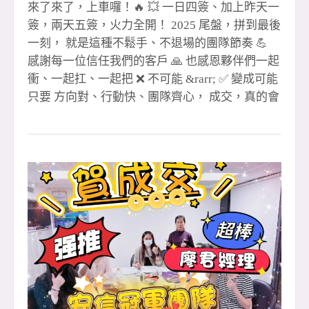
來了來了，上車囉！🔥 💥 一日四簽、加上昨天一
簽，兩天五簽，火力全開！ 2025 尾盤，拼到最後
一刻， 就是這種不鬆手、不退場的團隊節奏 💪
感謝每一位信任我們的客戶 🙏 也感恩夥伴們一起
衝、一起扛、一起把 ❌ 不可能 &rarr; ✅ 變成可能
只要 方向對、行動快、團隊齊心， 成交，真的會
一路跟著我們跑 🏃&zwj;♂️💨 🔥 安信團隊 用成績
說話、用行動證明， 2025 收尾直接開加速， 未
來我們繼續把好成績一一創造出來！✨ 🎉 #恭喜
成交夥伴 🔹 1 簽聯賣 👉 湘儀 🎉 👉
忠信協理（月 2 簽）🎉 🔹 2 簽 👉 尼克經理（全
炮）🎉 🔹 3 簽 👉 尼克經理 🎉 👉 聖
哲經理 🎉 🔹 4 簽聯賣 👉 玉華 🎉
👉 阿發 &amp; 孟豪 🎉（金城店） 🔹 5 簽聯賣
👉 小紅經理 &amp; 晶伊 🎉 👉 眉
如 🎉（領袖店） 🙌 特別感謝 🙏 聯賣重劃店 黃店
&amp; 湘儀 共創佳績