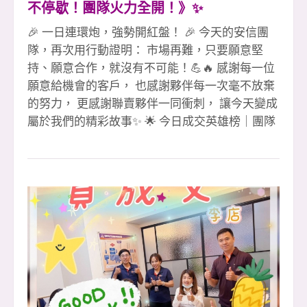
不停歇！團隊火力全開！》✨
🎉 一日連環炮，強勢開紅盤！ 🎉 今天的安信團
隊，再次用行動證明： 市場再難，只要願意堅
持、願意合作，就沒有不可能！💪🔥 感謝每一位
願意給機會的客戶， 也感謝夥伴每一次毫不放棄
的努力， 更感謝聯賣夥伴一同衝刺， 讓今天變成
屬於我們的精彩故事✨ 🌟 今日成交英雄榜｜團隊
火力全線爆發 1 簽（聯賣）👉 素真姐 &amp; 雅
雅 🎉 珮愉 🎉（領袖店） 2 簽（聯賣）👉 淑惠經
理 &amp; 彥誼副理 🎉（領袖店） 小紅經理 🎉 👏
👏👏 這是一場真正的團隊戰， 彼此補位、彼此成
就、彼此相挺， 才能創造出一日連環炮的震撼
力！ 🔥 感謝最強聯賣軍團全力支援 #感謝聯賣領
袖店劉店 &amp; 彥誼副理共創佳績 #112年勇奪大
家房屋全國雙料總冠軍 #感謝忠信協理、小潘協
理協助 #感謝教部文治經理協助 #感謝迦南許代書
協辦 #感謝最強安信團隊夥伴互助合作 #土城最強