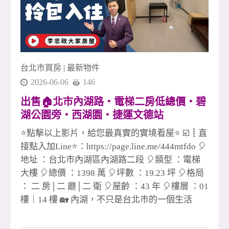
台北市買房
|
最新物件
2026-06-06
146
出售🏠北市內湖路・電梯二房低總價・碧
湖公園旁・西湖園・捷運文德站
☎️0933739959⭐李忠政大家房屋⭐#房地產#
⭐點擊以上影片，給您最真實的實境看屋⭐ ☑️┋直
買房#土城金城武#房仲
接點入加Line⭐：https://page.line.me/444mtfdo 🎈
地址 ：台北市內湖區內湖路二段 🎈類型 ：電梯
大樓 🎈總價 ：1398 萬 🎈坪數 ：19.23 坪 🎈格局
： 二 房│二 廳│二 衛 🎈屋齡 ：43 年 🎈樓層 ：01
樓｜14 樓 🏡 內湖，不只是台北市的一個生活
圈，更是一種把城市步調慢下來的居住選擇。 每
天出門，沿著內湖碧湖公園周邊散步，眼前是綠