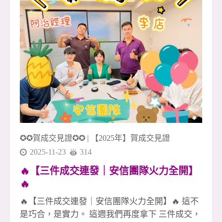
一次機會做到最好、做到完整🏡 🚀 年底衝刺正式
啟動 如果你也想和一群不輕易放棄的人一起打
拚、一起成長、一起創造成就感， 歡迎加入我
們，一起把 2024 的最後篇章寫得更精彩！✨
✪✪賀成交見證✪✪
|
【2025年】賀成交見證
2025-11-23
314
🔥【三件成交連發｜安信團隊火力全開】
🔥
🔥【三件成交連發｜安信團隊火力全開】🔥 這不
是巧合，是實力。 這週我們再度拿下 三件成交，