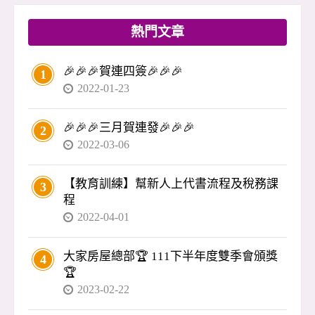
3、3、1」付款（訂金、開工、叫料、尾款）是慣
例，殊不知風險極高：錢進了對方口袋，工程卻
熱門文章
隨時可能停擺。 🔑 忠政提醒： 👉 裝修應依「階
段驗收」付款，不是先付錢再等完工。 👉 最好
🎉🎉🎉賀連四簽🎉🎉🎉
1
搭配銀行信託，驗收後才撥款，避免資金被挪
2022-01-23
用。 買房不是結束，而是另一個開始。裝修、驗
收、入住，每一步都涉及錢與自身權益，沒有專
🎉🎉🎉三月賀連發🎉🎉🎉
2
業把關，很容易出問題。 買房應該是喜事，不該
2022-03-06
變成惡夢。 我是李忠政，如果你在交屋或裝修遇
到疑慮
【教育訓練】幫新人上代書流程及稅務課
3
程
2022-04-01
大家房屋總部🏆 111下半年度雙季會頒獎
4
🏆
2023-02-22