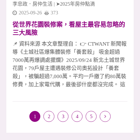
李忠政．房仲生活
|
➤2025年房仲點滴
2025-09-26
373
從世界花園裝修案，看屋主最容易忽略的
三大風險
📌 資料來源 本文章整理自： 👉 CTWANT 新聞報
導《土城社區爆集體裝修「養套殺」 吸金超過
7000萬再爆調處擺爛》2025/09/24 新北土城世界
花園，79戶屋主遭遇裝修公司奧拓設計「養套
殺」，被騙超過7,000萬。平均一戶繳了約80萬裝
修費，加上家電代購，最後卻什麼都沒完成。 這
種手法並不新鮮：先用精美樣品屋吸引，再喊優
惠、送驗屋、電器大盤價，甚至加碼送火險，看
似划算，其實一步步設下陷阱。許多剛買房的屋
1
2
3
4
5
主，因為房貸壓力大，想省錢，反而被「利多」
沖昏頭，輕易匯款，最後淪為受害者。 多數消費
者對裝修契約與付款方式不熟悉，還以為「3、