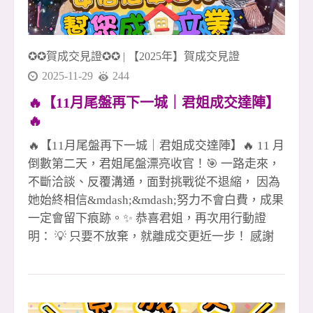
✪✪賀成交見證✪✪
|
【2025年】賀成交見證
2025-11-29
244
🔥【11月尾盤再下一城｜君姐成交達陣】
🔥
🔥【11月尾盤再下一城｜君姐成交達陣】🔥 11 月
倒數第二天，君姐尾盤漂亮收官！🎯 一路走來，
不斷洽談、反覆溝通，面對挑戰從不退縮， 因為
她始終相信&mdash;&mdash;努力不會白費，成果
一定會留下痕跡。✨ 恭喜君姐，再次用行動證
明： 💡 只要不放棄，就離成交更近一步！ 感謝
客戶的信任與肯定🙏 也謝謝團隊一路並肩作戰、
彼此托住💪 每一戶成交，背後都是專業、信任與
團隊力量的累積。 在這樣的市場環境下， 我們依
然選擇用 專業 &times; 熱情 &times; 行動力 把每