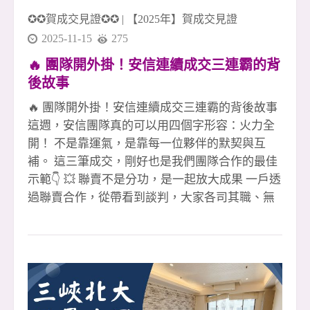
✪✪賀成交見證✪✪
|
【2025年】賀成交見證
2025-11-15
275
🔥 團隊開外掛！安信連續成交三連霸的背
後故事
🔥 團隊開外掛！安信連續成交三連霸的背後故事
這週，安信團隊真的可以用四個字形容：火力全
開！ 不是靠運氣，是靠每一位夥伴的默契與互
補。 這三筆成交，剛好也是我們團隊合作的最佳
示範👇 💥 聯賣不是分功，是一起放大成果 一戶透
過聯賣合作，從帶看到談判，大家各司其職、無
縫接軌， 沒有你我之分，只有「我們一定讓客戶
放心成交」這一件事。 💥 專員人在國外，案件照
樣穩穩成交 國外沒辦法即時處理？沒問題！ 團隊
夥伴即刻補位，從客戶溝通到交付流程， 讓案件
不因距離而停擺，成交不打折。 💥 夥伴買賣全
炮，靠的不只是拚，是團隊撐 第三戶更狂！ 直接