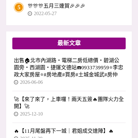
🎊🎊🎊五月三連賀🎉🎉🎉
5
2022-05-27
最新文章
出售🏠北市內湖路・電梯二房低總價・碧湖公
園旁・西湖園・捷運文德站☎️0933739959⭐李忠
政大家房屋⭐#房地產#買房#土城金城武#房仲
2026-06-06
🚀【來了來了，上車囉！兩天五簽🔥團隊火力全
開】🚀
2025-12-10
🔥【11月尾盤再下一城｜君姐成交達陣】🔥