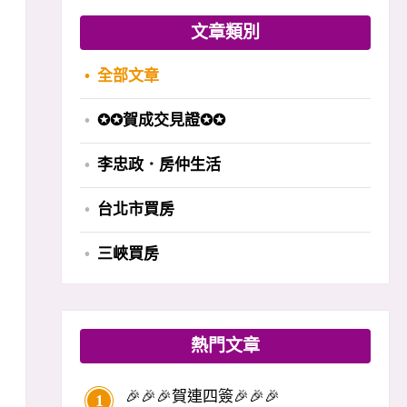
文章類別
全部文章
✪✪賀成交見證✪✪
李忠政．房仲生活
台北市買房
三峽買房
熱門文章
🎉🎉🎉賀連四簽🎉🎉🎉
1