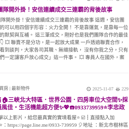
 黃店 共創佳績 ✔ 忠信協理、小潘協理專業協助 ✔ 教部 文
 團隊開外掛！安信連續成交三連霸的背後故事
理 全力支援 ✔ 迦南 許代書 協辦完成流程 ✔ 每一位默默付
安信夥伴 🏆 112 年大家房屋全國雙料總冠軍 🏢 土城最強住
 團隊開外掛！安信連續成交三連霸的背後故事 這週，安信團
家八店百人聯賣團隊 ✨ 如果你也想 ✔ 改變收入結
的可以用四個字形容：火力全開！ 不是靠運氣，是靠每一位
的默契與互補。 這三筆成交，剛好也是我們團隊合作的最佳
👇 💥 聯賣不是分功，是一起放大成果 一戶透過聯賣合作，
看到談判，大家各司其職、無縫接軌， 沒有你我之分，只有
們一定讓客戶放心成交」這一件事。 💥 專員人在國外，案
樣穩穩成交 國外沒辦法即時處理？沒問題！ 團隊夥伴即刻
，從客戶溝通到交付流程， 讓案件不因距離而停擺，成交不
。 💥 夥伴買賣全炮，靠的不只是拚，是團隊撐 第三戶更
 直接買賣全炮完成，看似一個人爆發， 其實背後是整個團
買房
|
最新物件
2025-11-07
229
默做球與支援， 今天你扛我，明天我補你，這才是長久的勝
售🏠三峽北大特區．世界公園．四房車位大空間✨採
式。 這個市場不簡單， 但越困難的時刻，越能看出誰是真
風佳・生活機能超方便✨💖☎️0933739959⭐李忠政
團隊。 在安信， 我們不只是同事， 更像是一群一起跑馬拉
家房屋⭐#房地產#買房#土城金城武#房仲
戰友。 ✅ 有人協助、不孤軍作戰 ✅ 有資源共享、不各自為
擊以上影片，給您最真實的實境看屋⭐ ☑️┋直接點入加
✅ 有榮耀一起扛、有責任一起扛 這，就是冠軍團隊真正的底
e⭐：https://page.line.me/0933-739959 🎈地址 ：新北市樹林區