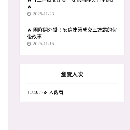
🔥【三件成交連發｜安信團隊火力全開】
🔥
2025-11-23
🔥 團隊開外掛！安信連續成交三連霸的背
後故事
2025-11-15
瀏覽人次
1,749,168 人觀看