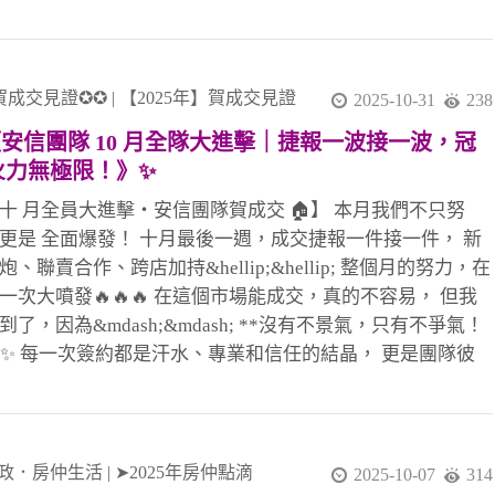
理 &amp; 彥誼副理 🎉（領袖店） 小紅經理 🎉 👏👏👏 這是
真正的團隊戰， 彼此補位、彼此成就、彼此相挺， 才能創
一日連環炮的震撼力！ 🔥 感謝最強聯賣軍團全力支援 #感謝
領袖店劉店 &amp; 彥誼副理共創佳績 #112年勇奪大家房屋
賀成交見證✪✪
|
【2025年】賀成交見證
2025-10-31
238
雙料總冠軍 #感謝忠信協理、小潘協理協助 #感謝教部文治
《安信團隊 10 月全隊大進擊｜捷報一波接一波，冠
協助 #感謝迦南許代書協辦 #感謝最強安信團隊夥伴互助合
火力無極限！》✨
#土城最強住商大家八店百多人聯賣團隊 這不是個人戰，這是
「我們」的火力！ 真正的冠軍團隊，就是這樣一路拚、一同
十 月全員大進擊・安信團隊賀成交 🏠】 本月我們不只努
🔥🏆
更是 全面爆發！ 十月最後一週，成交捷報一件接一件， 新
炮、聯賣合作、跨店加持&hellip;&hellip; 整個月的努力，在
一次大噴發🔥🔥🔥 在這個市場能成交，真的不容易， 但我
到了，因為&mdash;&mdash; **沒有不景氣，只有不爭氣！
💪✨ 每一次簽約都是汗水、專業和信任的結晶， 更是團隊彼
持、互補、陪伴的最好證明。 🌟 本月成交英雄榜｜十月最
力亮相！ 1 簽 👉 李店🎉、友店🎉 2 簽 👉 淑惠🎉、晶伊
素真姐🎉 3 簽 👉 玉華🎉 4 簽 👉 廖君經理🎉、致傑 &amp;
🎉 5 簽 👉 采蓁經理🎉、采臣經理🎉 6 簽（聯賣）👉 小偉🎉
政．房仲生活
|
➤2025年房仲點滴
2025-10-07
314