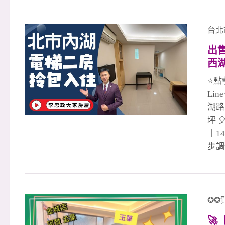
台北
出
西湖
房
⭐點
Lin
湖路二
坪 
｜1
步調
步，
日常
感受
散步
✪✪
說，

活節