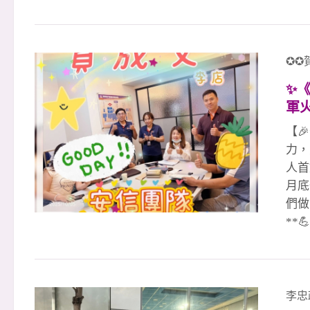
惠經
一場
造出
聯賣
✪✪
全國
✨
經理
軍
作 
屬於
【
贏！
力，
人首
月底
們做
**
此扶
強戰
🎉、
運紅
李忠