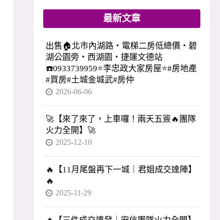
最新文章
出售🏠北市內湖路・電梯二房低總價・碧
湖公園旁・西湖園・捷運文德站
☎️0933739959⭐李忠政大家房屋⭐#房地產
#買房#土城金城武#房仲
2026-06-06
🚀【來了來了，上車囉！兩天五簽🔥團隊
火力全開】🚀
2025-12-10
🔥【11月尾盤再下一城｜君姐成交達陣】
🔥
2025-11-29