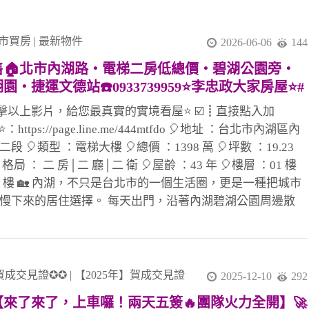
市買房
|
最新物件
2026-06-06
144
售🏠北市內湖路・電梯二房低總價・碧湖公園旁・
園・捷運文德站☎️0933739959⭐李忠政大家房屋⭐#
地產#買房#土城金城武#房仲
擊以上影片，給您最真實的實境看屋⭐ ☑️┋直接點入加
e⭐：https://page.line.me/444mtfdo 🎈地址 ：台北市內湖區內
段 🎈類型 ：電梯大樓 🎈總價 ：1398 萬 🎈坪數 ：19.23
格局 ： 二 房│二 廳│二 衛 🎈屋齡 ：43 年 🎈樓層 ：01 樓
4 樓 🏡 內湖，不只是台北市的一個生活圈，更是一種把城市
慢下來的居住選擇。 每天出門，沿著內湖碧湖公園周邊散
眼前是綠意、湖景與開闊視野 🌳🌊 不需要特別安排旅行，
就能擁有接近自然的放鬆感。 早晨可以在湖畔慢慢走一圈，
清新的空氣與安靜的住宅氛圍；傍晚下班回家，也能用一段
的時間，把白天的忙碌慢慢放下 🚶&zwj;♂️☕ 對許多人來
賀成交見證✪✪
|
【2025年】賀成交見證
2025-12-10
292
這樣的生活，不只是買一間房子，而是買下一種更舒服的生
【來了來了，上車囉！兩天五簽🔥團隊火力全開】🚀
奏。 📍 生活機能方面，周邊有文德路、內湖路二段商圈，