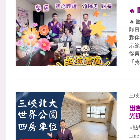
劃店

治經
出的
🔥
商大
隊真
夥伴
示範
從帶
「我
件照
補位
打折
狂！
三峽
隊默
出
利模
光通
正的
大
松的
⭐點
政 
Lin