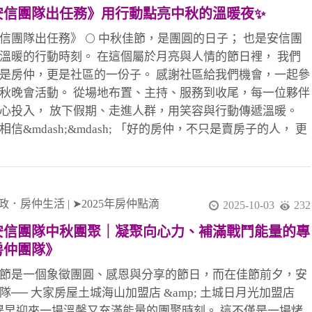
城店）、桃子經理🎉 7 簽 👉 友店🎉、尼克經理🎉 👏👏👏 向
安信團隊出任務》用行動點亮中秋的溫暖夜✨
努力拚搏的夥伴致上最高敬意！ 你們是安信團隊的光，也是
成交背後真正的力量！ 🚀 安信團隊・冠軍火力持續延燒 我
信團隊出任務》 🌕 中秋佳節，是團圓的日子； 也是安信團
信： 團隊合作，就能創造奇蹟✨ 每一次成交
溫暖的行動時刻。 在這個屬於月亮與人情的節日裡， 我們
是房仲，更是社區的一份子。 感謝社區給我們機會，一起參
秋晚會活動。 從場地布置、主持、服務到收尾，每一位夥伴
心投入， 放下假期、走進人群，用笑容與行動傳遞溫暖。
相信&mdash;&mdash; 「好的房仲，不只是賣房子的人， 更
結社區、創造幸福的橋樑。」 這一夜，安信團隊不談成交、
業績， 只談「陪伴」與「真心」。 看到孩子的笑容、長輩
謝、鄰居的鼓勵， 那份回饋，就是我們最珍貴的收穫。 感
華的熱情主持， 感謝每一位夥伴的默默付出。 你們讓「安
政．房仲生活
|
➤2025年房仲點滴
2025-10-03
232
兩個字，不只是品牌，而是信任的代名詞。 🌕 祝福所有支
安信團隊中秋團聚｜凝聚向心力、補滿戰鬥能量的專
們的朋友們： 中秋節快樂，幸福圓滿， 讓我們在未來的每
房仲團隊》
子裡，繼續一起照亮社區、服務人群。 #辛苦玉華主持晚會
恩夥伴有妳你真好 #團隊夥伴互助合作 #大家房屋土城海山店
節是一個象徵團圓、感恩與分享的節日，而在佳節前夕，安
家房屋土城日月光店 #五泰社宅代租代管 #安信團隊 #李忠政
隊── 大家房屋土城海山加盟店 &amp; 土城日月光加盟店
房
提早迎來一場溫馨又充滿能量的團聚時刻。 這不僅是一場烤