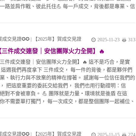
一路並肩作戰、彼此托住💪 每一戶成交，背後都是專業、信
團隊力量的累積。 在這樣的市場環境下， 我們依然選擇用
 &times; 熱情 &times; 行動力 把每一次機會做到最好、做到
🏡 🚀 年底衝刺正式啟動 如果你也想和一群不輕易放棄的人
打拚、一起成長、一起創造成就感， 歡迎加入我們，一起把
賀成交見證✪✪
|
【2025年】賀成交見證
2025-11-23
313
24 的最後篇章寫得更精彩！✨
【三件成交連發｜安信團隊火力全開】🔥
【三件成交連發｜安信團隊火力全開】🔥 這不是巧合，是實
 這週我們再度拿下 三件成交， 每一件的背後，都是夥伴們
業、執行力與不放棄的精神在撐著。 感謝每一位信任我們的
， 把這麼重要的委託交給我們， 我們也用行動證明：信
絕對不會被辜負。 💪 團隊就是力量・環境就是後盾 在這
你不需要單打獨鬥， 每一次成交，都是整個團隊一起補位、
扛、一起衝出來的成果。 🎉【恭喜成交夥伴】🎉 1️⃣ 簽 👉
理 🎉（本月第 3 簽） 👉 李店 🎉（本月第 3 簽） 2️⃣ 簽 👉
🎉 👉 晶伊 🎉 3️⃣ 簽聯賣 👉 婉婷 &amp; 萍萍 🎉（重劃店）
 小紅經理 🎉（本月第 2 簽） 🙏 特別感謝 ✔ 聯賣團隊大家重
賀成交見證✪✪
|
【2025年】賀成交見證
2025-11-15
274