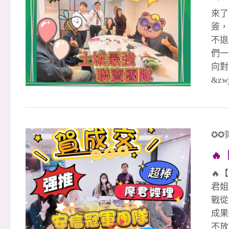
日常
來了
🛒
簽，
可達
不退
們一
向對
&z
接開
交夥
簽）
👉
✪✪
👉 
🔥
&a
🙏
🔥
君姐
戰從
成果
不放