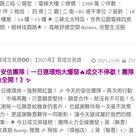
📣
路三段 🎈類型 ：電梯大樓 🎈總價 ：2398 萬 🎈坪數 ：
87 坪 🎈格局 ： 四 房│二 廳│二 衛 +B1 坡平車位 🎈屋齡 ：18
🎈樓層 ：14 樓｜15 樓 🌟 三峽北大特區・世界公園電梯四房
間 ・樹林佳園路🌟 ✨ 寬敞舒適空間 &times; 完整生活圈
imes; 通勤便利好居所 ✨ 📍 地段優勢 座落於樹林佳園路與桃
路，環境清幽，綠意盎然 🌿 過馬路就是【萬坪公園】，散
能享受自然與放鬆時光 步行可達超商、市場、學校與診所，
機能一應俱全！ 🏠 空間亮點 ✅ 格局方正、空間實用，大四
賀成交見證✪✪
|
【2025年】賀成交見證
2025-11-06
232
計好運用 ✅ 雙面採光，日照充足、通風佳，讓家更明亮溫
《安信團隊｜一日連環炮大爆發🔥成交不停歇！團隊
☀️ ✅ 寬敞客廳與獨立廚房設計，動靜分區、生活更自在 ✅ 獨
力全開！》✨
台好使用，洗曬動線輕鬆不擁擠 🚗 交通便利 近北二高與捷
鶯線站， 開車、通勤往返雙北皆方便
 一日連環炮，強勢開紅盤！ 🎉 今天的安信團隊，再次用行動
： 市場再難，只要願意堅持、願意合作，就沒有不可能！💪
 感謝每一位願意給機會的客戶， 也感謝夥伴每一次毫不放棄
力， 更感謝聯賣夥伴一同衝刺， 讓今天變成屬於我們的精
事✨ 🌟 今日成交英雄榜｜團隊火力全線爆發 1 簽（聯賣）
 素真姐 &amp; 雅雅 🎉 珮愉 🎉（領袖店） 2 簽（聯賣）👉 淑