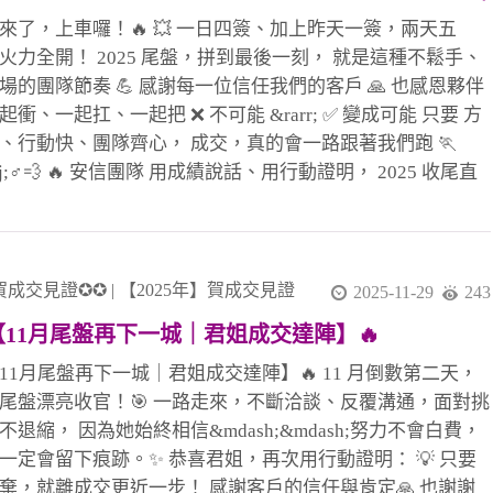
採買、餐飲、小吃、咖啡、超商、診所等需求都能輕鬆滿足
來了，上車囉！🔥 💥 一日四簽、加上昨天一簽，兩天五
🍜☕ 從住家出發，距離捷運文德站約850公尺，步行約12分鐘
火力全開！ 2025 尾盤，拼到最後一刻， 就是這種不鬆手、
 🚇 不貼近捷運站的喧囂，卻保有通勤
場的團隊節奏 💪 感謝每一位信任我們的客戶 🙏 也感恩夥伴
起衝、一起扛、一起把 ❌ 不可能 &rarr; ✅ 變成可能 只要 方
、行動快、團隊齊心， 成交，真的會一路跟著我們跑 🏃
wj;♂️💨 🔥 安信團隊 用成績說話、用行動證明， 2025 收尾直
加速， 未來我們繼續把好成績一一創造出來！✨ 🎉 #恭喜成
伴 🔹 1 簽聯賣 👉 湘儀 🎉 👉 忠信協理（月 2
 🔹 2 簽 👉 尼克經理（全炮）🎉 🔹 3 簽 👉 尼克經理 🎉
 聖哲經理 🎉 🔹 4 簽聯賣 👉 玉華 🎉
賀成交見證✪✪
|
【2025年】賀成交見證
2025-11-29
243
阿發 &amp; 孟豪 🎉（金城店） 🔹 5 簽聯賣 👉 小紅經理
【11月尾盤再下一城｜君姐成交達陣】🔥
mp; 晶伊 🎉 👉 眉如 🎉（領袖店） 🙌 特別感謝
 聯賣重劃店 黃店 &amp; 湘儀 共創佳績
【11月尾盤再下一城｜君姐成交達陣】🔥 11 月倒數第二天，
尾盤漂亮收官！🎯 一路走來，不斷洽談、反覆溝通，面對挑
不退縮， 因為她始終相信&mdash;&mdash;努力不會白費，
一定會留下痕跡。✨ 恭喜君姐，再次用行動證明： 💡 只要
棄，就離成交更近一步！ 感謝客戶的信任與肯定🙏 也謝謝