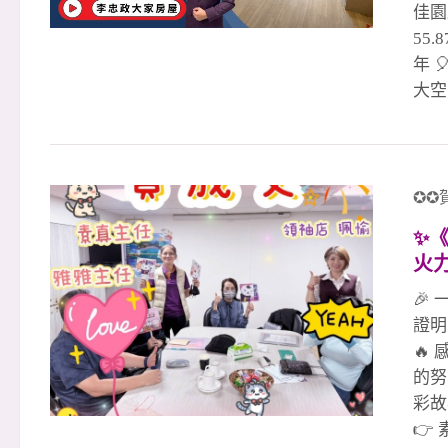
氣。 
佳園
55.
年 
大空
&t
子腳
步就
生活
✪✪
房設
✨
暖 
火
立陽
運三
🎉
證明
🔥
的努
彩故
👉