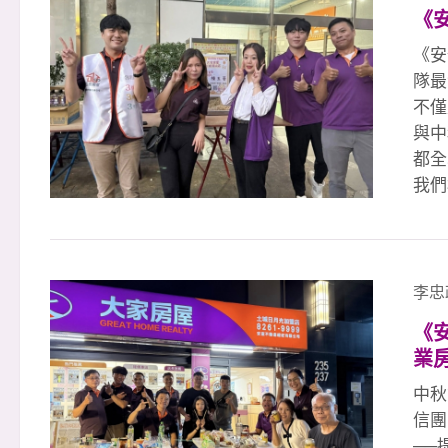
（金
《
每位
所有
《安
們深
隊最
不僅
與中
都全
我們
是連
不談
的感
謝玉
李忠
信」
《
持我
業
個日
#感
中秋
#大
信團
大家
──