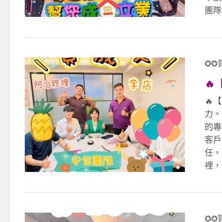
團隊
任與
專業
完整
一起
✪✪
20

🔥
力。
的專
客戶
任，
裡，
一起
文治經
淑惠 
👉
✪✪