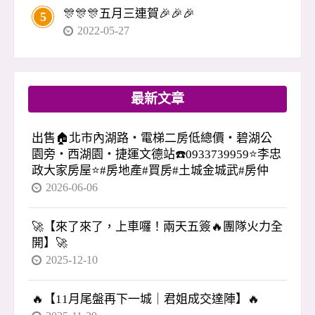
🎊🎊🎊五月三連賀🎉🎉🎉
5
2022-05-27
最新文章
出售🏠北市內湖路・電梯二房低總價・碧湖公
園旁・西湖園・捷運文德站☎️0933739959⭐李忠
政大家房屋⭐#房地產#買房#土城金城武#房仲
2026-06-06
🚀【來了來了，上車囉！兩天五簽🔥團隊火力全
開】🚀
2025-12-10
🔥【11月尾盤再下一城｜君姐成交達陣】🔥