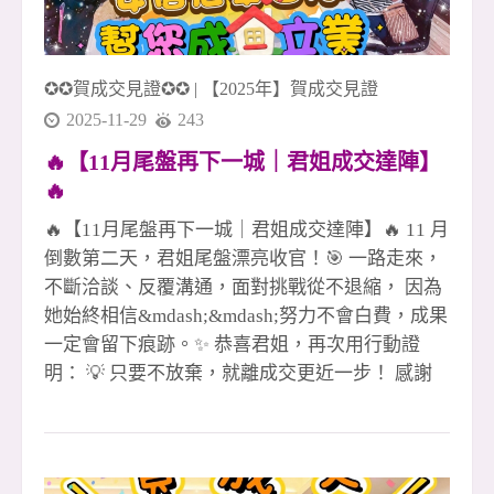
✪✪賀成交見證✪✪
|
【2025年】賀成交見證
2025-11-29
243
🔥【11月尾盤再下一城｜君姐成交達陣】
🔥
🔥【11月尾盤再下一城｜君姐成交達陣】🔥 11 月
倒數第二天，君姐尾盤漂亮收官！🎯 一路走來，
不斷洽談、反覆溝通，面對挑戰從不退縮， 因為
她始終相信&mdash;&mdash;努力不會白費，成果
一定會留下痕跡。✨ 恭喜君姐，再次用行動證
明： 💡 只要不放棄，就離成交更近一步！ 感謝
客戶的信任與肯定🙏 也謝謝團隊一路並肩作戰、
彼此托住💪 每一戶成交，背後都是專業、信任與
團隊力量的累積。 在這樣的市場環境下， 我們依
然選擇用 專業 &times; 熱情 &times; 行動力 把每