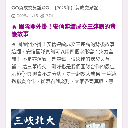
✪✪賀成交見證✪✪
|
【2025年】賀成交見證
2025-11-15
274
🔥 團隊開外掛！安信連續成交三連霸的背
後故事
🔥 團隊開外掛！安信連續成交三連霸的背後故事
這週，安信團隊真的可以用四個字形容：火力全
開！ 不是靠運氣，是靠每一位夥伴的默契與互
補。 這三筆成交，剛好也是我們團隊合作的最佳
示範👇 💥 聯賣不是分功，是一起放大成果 一戶透
過聯賣合作，從帶看到談判，大家各司其職、無
縫接軌， 沒有你我之分，只有「我們一定讓客戶
放心成交」這一件事。 💥 專員人在國外，案件照
樣穩穩成交 國外沒辦法即時處理？沒問題！ 團隊
夥伴即刻補位，從客戶溝通到交付流程， 讓案件
不因距離而停擺，成交不打折。 💥 夥伴買賣全
炮，靠的不只是拚，是團隊撐 第三戶更狂！ 直接