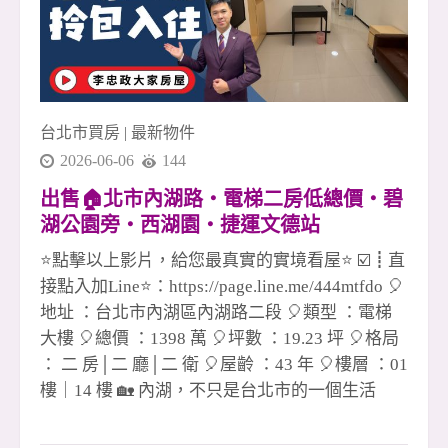
台北市買房
|
最新物件
2026-06-06
144
出售🏠北市內湖路・電梯二房低總價・碧
湖公園旁・西湖園・捷運文德站
☎️0933739959⭐李忠政大家房屋⭐#房地產#
⭐點擊以上影片，給您最真實的實境看屋⭐ ☑️┋直
買房#土城金城武#房仲
接點入加Line⭐：https://page.line.me/444mtfdo 🎈
地址 ：台北市內湖區內湖路二段 🎈類型 ：電梯
大樓 🎈總價 ：1398 萬 🎈坪數 ：19.23 坪 🎈格局
： 二 房│二 廳│二 衛 🎈屋齡 ：43 年 🎈樓層 ：01
樓｜14 樓 🏡 內湖，不只是台北市的一個生活
圈，更是一種把城市步調慢下來的居住選擇。 每
天出門，沿著內湖碧湖公園周邊散步，眼前是綠