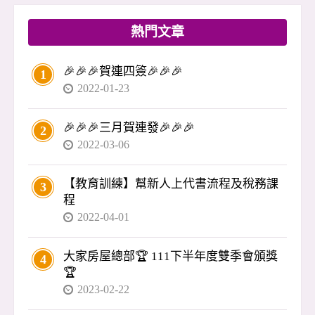
3、3、1」付款（訂金、開工、叫料、尾款）是慣
例，殊不知風險極高：錢進了對方口袋，工程卻
熱門文章
隨時可能停擺。 🔑 忠政提醒： 👉 裝修應依「階
段驗收」付款，不是先付錢再等完工。 👉 最好
🎉🎉🎉賀連四簽🎉🎉🎉
1
搭配銀行信託，驗收後才撥款，避免資金被挪
2022-01-23
用。 買房不是結束，而是另一個開始。裝修、驗
收、入住，每一步都涉及錢與自身權益，沒有專
🎉🎉🎉三月賀連發🎉🎉🎉
2
業把關，很容易出問題。 買房應該是喜事，不該
2022-03-06
變成惡夢。 我是李忠政，如果你在交屋或裝修遇
到疑慮
【教育訓練】幫新人上代書流程及稅務課
3
程
2022-04-01
大家房屋總部🏆 111下半年度雙季會頒獎
4
🏆
2023-02-22