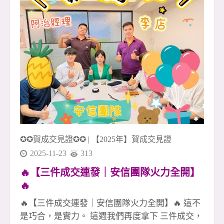
一次機會做到最好、做到完整🏡 🚀 年底衝刺正式
啟動 如果你也想和一群不輕易放棄的人一起打
拚、一起成長、一起創造成就感， 歡迎加入我
們，一起把 2024 的最後篇章寫得更精彩！✨
✪✪賀成交見證✪✪
|
【2025年】賀成交見證
2025-11-23
313
🔥【三件成交連發｜安信團隊火力全開】
🔥
🔥【三件成交連發｜安信團隊火力全開】🔥 這不
是巧合，是實力。 這週我們再度拿下 三件成交，