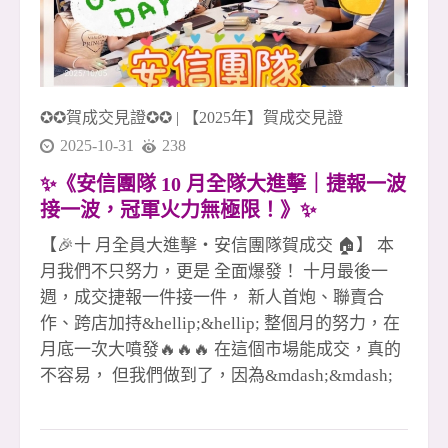
住商大家八店百多人聯賣團隊 這不是個人戰，這
是屬於「我們」的火力！ 真正的冠軍團隊，就是
這樣一路拚、一同贏！🔥🏆
✪✪賀成交見證✪✪
|
【2025年】賀成交見證
2025-10-31
238
✨《安信團隊 10 月全隊大進擊｜捷報一波
接一波，冠軍火力無極限！》✨
【🎉十 月全員大進擊・安信團隊賀成交 🏠】 本
月我們不只努力，更是 全面爆發！ 十月最後一
週，成交捷報一件接一件， 新人首炮、聯賣合
作、跨店加持&hellip;&hellip; 整個月的努力，在
月底一次大噴發🔥🔥🔥 在這個市場能成交，真的
不容易， 但我們做到了，因為&mdash;&mdash;
**沒有不景氣，只有不爭氣！**💪✨ 每一次簽約
都是汗水、專業和信任的結晶， 更是團隊彼此扶