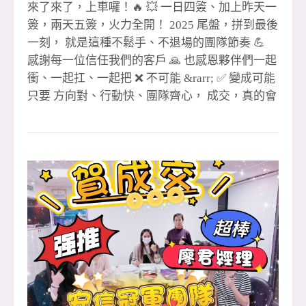
來了來了，上車囉！🔥 💥 一日四簽、加上昨天一
簽，兩天五簽，火力全開！ 2025 尾盤，拼到最後
一刻， 就是這種不鬆手、不退場的團隊節奏 💪
感謝每一位信任我們的客戶 🙏 也感恩夥伴們一起
衝、一起扛、一起把 ❌ 不可能 &rarr; ✅ 變成可能
只要 方向對、行動快、團隊齊心， 成交，真的會
一路跟著我們跑 🏃&zwj;♂️💨 🔥 安信團隊 用成績
說話、用行動證明， 2025 收尾直接開加速， 未
來我們繼續把好成績一一創造出來！✨ 🎉 #恭喜
成交夥伴 🔹 1 簽聯賣 👉 湘儀 🎉 👉
忠信協理（月 2 簽）🎉 🔹 2 簽 👉 尼克經理（全
炮）🎉 🔹 3 簽 👉 尼克經理 🎉 👉 聖
哲經理 🎉 🔹 4 簽聯賣 👉 玉華 🎉
👉 阿發 &amp; 孟豪 🎉（金城店） 🔹 5 簽聯賣
👉 小紅經理 &amp; 晶伊 🎉 👉 眉
如 🎉（領袖店） 🙌 特別感謝 🙏 聯賣重劃店 黃店
&amp; 湘儀 共創佳績