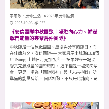
夥伴互助合作 #大家房屋土城海山店 #大家房屋土
城日月光店 #五泰社宅代租代管 #安信團隊 #李忠
李忠政．房仲生活
|
➤2025年房仲點滴
政大家房
2025-10-03
232
《安信團隊中秋團聚｜凝聚向心力、補滿
戰鬥能量的專業房仲團隊》
中秋節是一個象徵團圓、感恩與分享的節日，而
在佳節前夕，安信團隊── 大家房屋土城海山加盟
店 &amp; 土城日月光加盟店──提早迎來一場溫
馨又充滿能量的團聚時刻。 這不僅是一場烤肉聚
會，更是一場為「團隊精神」與「未來挑戰」所
準備的能量補給。 團隊相聚，不只是吃烤肉，是
凝聚力量的儀式感 夜色微涼，烤爐升起的煙香混
著歡笑與對話，讓每位夥伴都放下忙碌的行程，
好好地坐下來交流。 在房仲產業的高壓節奏下，
能夠相聚、共享一餐，是難得也珍貴的時刻。 每