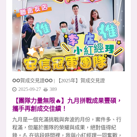
次團圓，都提醒著我們： 「最強的不是個人，而
是一起前進的團隊。」 這份默契與向心力，是安
信團隊年年突破、月月成長的關鍵。 感謝每一位
夥伴，讓團隊持續向前 安信團隊的每一位成員，
都是金字塔中最關鍵的基石。 不論你在前線拚成
交，或在後勤默默支持，每一分努力都是團隊的
成功因素。 因為你們願意付出、願意挑戰、願意
相信團隊， 安信才能多次締造佳績、創造亮眼的
月月成長。 烤的不只是肉，是士氣；賞的不只是
月，是團隊的心 火光跳動的時刻，我們烤的不只
✪✪賀成交見證✪✪
|
【2025年】賀成交見證
是食物，更是這段時間累積的情感與信任。 抬頭
看見
2025-09-27
389
【團隊力量無限🔥】九月拼戰成果豐碩，
攜手再創成交佳績！
九月是一個充滿挑戰與奔波的月份，案件多、行
程滿，但屬於團隊的榮耀與成果，絕對值得紀
錄。💪 在這段時間裡，我與小紅經理一同奮戰，