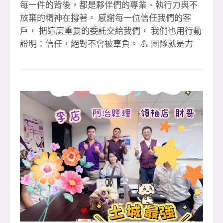
每一件的背後，都是夥伴們的專業、執行力與不
放棄的精神在撐著。 感謝每一位信任我們的客
戶， 把這麼重要的委託交給我們， 我們也用行動
證明：信任，絕對不會被辜負。 💪 團隊就是力
量・環境就是後盾 在這裡，你不需要單打獨鬥，
每一次成交，都是整個團隊一起補位、一起扛、
一起衝出來的成果。 🎉【恭喜成交夥伴】🎉 1️⃣
簽 👉 文治經理 🎉（本月第 3 簽） 👉 李店 🎉
（本月第 3 簽） 2️⃣ 簽 👉 淑惠 🎉 👉 晶伊 🎉 3️⃣
簽聯賣 👉 婉婷 &amp; 萍萍 🎉（重劃店） 👉 小
紅經理 🎉（本月第 2 簽） 🙏 特別感謝 ✔ 聯賣團
隊大家重劃店 黃店 共創佳績 ✔ 忠信協理、小潘
協理專業協助 ✔ 教部 文治經理 全力支援 ✔ 迦南
許代書 協辦完成流程 ✔ 每一位默默付出的安信夥
伴 🏆 112 年大家房屋全國雙料總冠軍 🏢 土城最
強住商大家八店百人聯賣團隊 ✨ 如果你也想 ✔ 改
變收入結