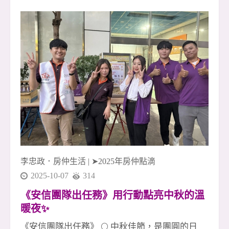
持、互補、陪伴的最好證明。 🌟 本月成交英雄榜
｜十月最強戰力亮相！ 1 簽 👉 李店🎉、友店🎉 2
簽 👉 淑惠🎉、晶伊🎉、素真姐🎉 3 簽 👉 玉華🎉
4 簽 👉 廖君經理🎉、致傑 &amp; 運紅🎉 5 簽 👉
采蓁經理🎉、采臣經理🎉 6 簽（聯賣）👉 小偉🎉
（金城店）、桃子經理🎉 7 簽 👉 友店🎉、尼克
經理🎉 👏👏👏 向每位努力拚搏的夥伴致上最高敬
意！ 你們是安信團隊的光，也是所有成交背後真
正的力量！ 🚀 安信團隊・冠軍火力持續延燒 我
們深信： 團隊合作，就能創造奇蹟✨ 每一次成交
李忠政．房仲生活
|
➤2025年房仲點滴
2025-10-07
314
《安信團隊出任務》用行動點亮中秋的溫
暖夜✨
《安信團隊出任務》 🌕 中秋佳節，是團圓的日