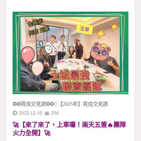
意、湖景與開闊視野 🌳🌊 不需要特別安排旅行，
日常就能擁有接近自然的放鬆感。 早晨可以在湖
畔慢慢走一圈，感受清新的空氣與安靜的住宅氛
圍；傍晚下班回家，也能用一段散步的時間，把
白天的忙碌慢慢放下 🚶&zwj;♂️☕ 對許多人來說，
這樣的生活，不只是買一間房子，而是買下一種
更舒服的生活節奏。 📍 生活機能方面，周邊有文
德路、內湖路二段商圈，日常採買、餐飲、小
吃、咖啡、超商、診所等需求都能輕鬆滿足 🛒🍜
☕ 從住家出發，距離捷運文德站約850公尺，步
行約12分鐘可達 🚇 不貼近捷運站的喧囂，卻保有
通勤
✪✪賀成交見證✪✪
|
【2025年】賀成交見證
2025-12-10
294
🚀【來了來了，上車囉！兩天五簽🔥團隊
火力全開】🚀