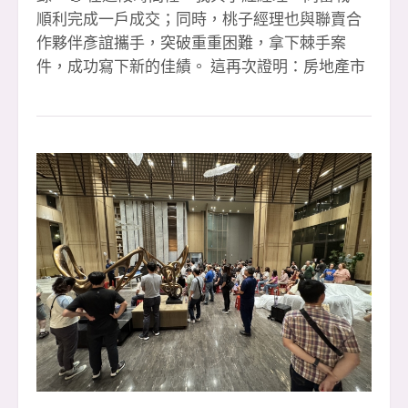
順利完成一戶成交；同時，桃子經理也與聯賣合
作夥伴彥誼攜手，突破重重困難，拿下棘手案
件，成功寫下新的佳績。 這再次證明：房地產市
場從來沒有真正的低迷，唯有人的心態和行動會
決定成敗。只要堅持努力、永不放棄，就沒有攻
不下的難關。🔥 感謝每一位夥伴的全力以赴，感
謝客戶的支持與信任，也感謝所有協助我們的團
隊與專業夥伴，讓每一筆成交都能夠順利完成。
🙌 展望第四季，我們將持續挑戰、持續衝刺，迎
向更高的里程碑。團隊的力量無限大，正因為彼
此合作、互相扶持，我們才能在每一次挑戰中更
堅強。 📣 安信冠軍團隊持續熱血招募中！ 如果
你渴望舞台、渴望成績、渴望突破自己，這裡就
是你的最佳選擇。下一個高峰，等著我們一起去
創造！🚀 ☎️ 預約面試｜0933-739959 李店