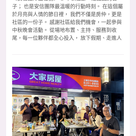
子； 也是安信團隊最溫暖的行動時刻。 在這個屬
於月亮與人情的節日裡， 我們不僅是房仲，更是
社區的一份子。 感謝社區給我們機會，一起參與
中秋晚會活動。 從場地布置、主持、服務到收
尾，每一位夥伴都全心投入， 放下假期、走進人
群，用笑容與行動傳遞溫暖。 我們相信
&mdash;&mdash; 「好的房仲，不只是賣房子的
人， 更是連結社區、創造幸福的橋樑。」 這一
夜，安信團隊不談成交、不談業績， 只談「陪
伴」與「真心」。 看到孩子的笑容、長輩的感
謝、鄰居的鼓勵， 那份回饋，就是我們最珍貴的
收穫。 感謝玉華的熱情主持， 感謝每一位夥伴的
默默付出。 你們讓「安信」兩個字，不只是品
牌，而是信任的代名詞。 🌕 祝福所有支持我們的
朋友們： 中秋節快樂，幸福圓滿， 讓我們在未來
的每個日子裡，繼續一起照亮社區、服務人群。
#辛苦玉華主持晚會 #感恩夥伴有妳你真好 #團隊