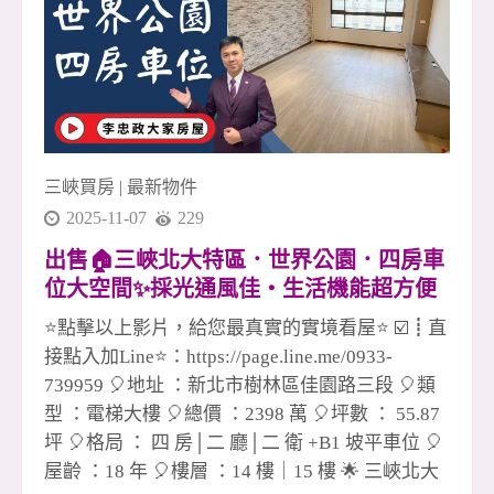
買賣全炮完成，看似一個人爆發， 其實背後是整
個團隊默默做球與支援， 今天你扛我，明天我補
你，這才是長久的勝利模式。 這個市場不簡單，
但越困難的時刻，越能看出誰是真正的團隊。 在
安信， 我們不只是同事， 更像是一群一起跑馬拉
松的戰友。 ✅ 有人協助、不孤軍作戰 ✅ 有資源共
三峽買房
|
最新物件
享、不各自為政 ✅ 有榮耀一起扛、有責任一起扛
2025-11-07
229
這，就是冠軍團隊真正的底氣。 📣
出售🏠三峽北大特區．世界公園．四房車
位大空間✨採光通風佳・生活機能超方便
✨💖☎️0933739959⭐李忠政大家房屋⭐#房
⭐點擊以上影片，給您最真實的實境看屋⭐ ☑️┋直
地產#買房#土城金城武#房仲
接點入加Line⭐：https://page.line.me/0933-
739959 🎈地址 ：新北市樹林區佳園路三段 🎈類
型 ：電梯大樓 🎈總價 ：2398 萬 🎈坪數 ： 55.87
坪 🎈格局 ： 四 房│二 廳│二 衛 +B1 坡平車位 🎈
屋齡 ：18 年 🎈樓層 ：14 樓｜15 樓 🌟 三峽北大