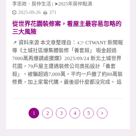
李忠政．房仲生活
|
➤2025年房仲點滴
2025-09-26
371
從世界花園裝修案，看屋主最容易忽略的
三大風險
📌 資料來源 本文章整理自： 👉 CTWANT 新聞報
導《土城社區爆集體裝修「養套殺」 吸金超過
7000萬再爆調處擺爛》2025/09/24 新北土城世界
花園，79戶屋主遭遇裝修公司奧拓設計「養套
殺」，被騙超過7,000萬。平均一戶繳了約80萬裝
修費，加上家電代購，最後卻什麼都沒完成。 這
種手法並不新鮮：先用精美樣品屋吸引，再喊優
惠、送驗屋、電器大盤價，甚至加碼送火險，看
似划算，其實一步步設下陷阱。許多剛買房的屋
1
2
3
4
5
主，因為房貸壓力大，想省錢，反而被「利多」
沖昏頭，輕易匯款，最後淪為受害者。 多數消費
者對裝修契約與付款方式不熟悉，還以為「3、