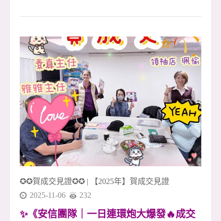
特區・世界公園電梯四房大空間 ・樹林佳園路🌟
✨ 寬敞舒適空間 &times; 完整生活圈 &times; 通勤
便利好居所 ✨ 📍 地段優勢 座落於樹林佳園路與
桃子腳路，環境清幽，綠意盎然 🌿 過馬路就是
【萬坪公園】，散步就能享受自然與放鬆時光 步
行可達超商、市場、學校與診所，生活機能一應
俱全！ 🏠 空間亮點 ✅ 格局方正、空間實用，大
四房設計好運用 ✅ 雙面採光，日照充足、通風
佳，讓家更明亮溫暖 ☀️ ✅ 寬敞客廳與獨立廚房設
計，動靜分區、生活更自在 ✅ 獨立陽台好使用，
洗曬動線輕鬆不擁擠 🚗 交通便利 近北二高與捷
運三鶯線站， 開車、通勤往返雙北皆方便
✪✪賀成交見證✪✪
|
【2025年】賀成交見證
2025-11-06
232
✨《安信團隊｜一日連環炮大爆發🔥成交