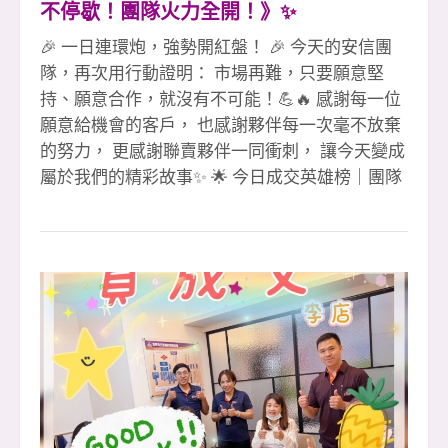
不停歇！團隊火力全開！》✨
🎉 一日連環炮，強勢開紅盤！ 🎉 今天的安信團
隊，再次用行動證明： 市場再難，只要願意堅
持、願意合作，就沒有不可能！💪🔥 感謝每一位
願意給機會的客戶， 也感謝夥伴每一次毫不放棄
的努力， 更感謝聯賣夥伴一同衝刺， 讓今天變成
屬於我們的精彩故事✨ 🌟 今日成交英雄榜｜團隊
火力全線爆發 1 簽（聯賣）👉 素真姐 &amp; 雅
雅 🎉 珮愉 🎉（領袖店） 2 簽（聯賣）👉 淑惠經
理 &amp; 彥誼副理 🎉（領袖店） 小紅經理 🎉 👏
👏👏 這是一場真正的團隊戰， 彼此補位、彼此成
就、彼此相挺， 才能創造出一日連環炮的震撼
力！ 🔥 感謝最強聯賣軍團全力支援 #感謝聯賣領
袖店劉店 &amp; 彥誼副理共創佳績 #112年勇奪大
家房屋全國雙料總冠軍 #感謝忠信協理、小潘協
理協助 #感謝教部文治經理協助 #感謝迦南許代書
協辦 #感謝最強安信團隊夥伴互助合作 #土城最強