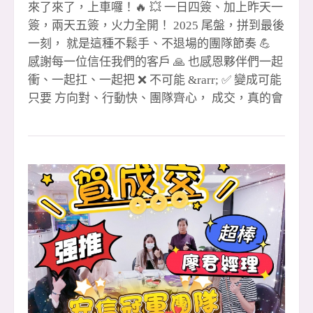
來了來了，上車囉！🔥 💥 一日四簽、加上昨天一
簽，兩天五簽，火力全開！ 2025 尾盤，拼到最後
一刻， 就是這種不鬆手、不退場的團隊節奏 💪
感謝每一位信任我們的客戶 🙏 也感恩夥伴們一起
衝、一起扛、一起把 ❌ 不可能 &rarr; ✅ 變成可能
只要 方向對、行動快、團隊齊心， 成交，真的會
一路跟著我們跑 🏃&zwj;♂️💨 🔥 安信團隊 用成績
說話、用行動證明， 2025 收尾直接開加速， 未
來我們繼續把好成績一一創造出來！✨ 🎉 #恭喜
成交夥伴 🔹 1 簽聯賣 👉 湘儀 🎉 👉
忠信協理（月 2 簽）🎉 🔹 2 簽 👉 尼克經理（全
炮）🎉 🔹 3 簽 👉 尼克經理 🎉 👉 聖
哲經理 🎉 🔹 4 簽聯賣 👉 玉華 🎉
👉 阿發 &amp; 孟豪 🎉（金城店） 🔹 5 簽聯賣
👉 小紅經理 &amp; 晶伊 🎉 👉 眉
如 🎉（領袖店） 🙌 特別感謝 🙏 聯賣重劃店 黃店
&amp; 湘儀 共創佳績