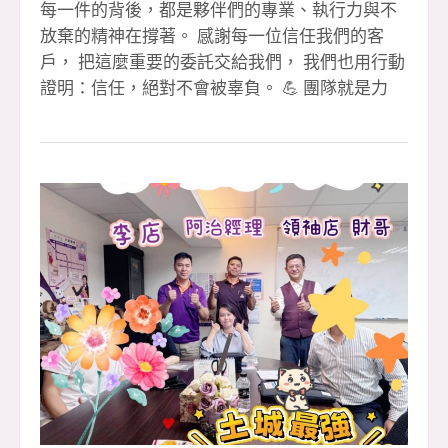
每一件的背後，都是夥伴們的專業、執行力與不
放棄的精神在撐著。 感謝每一位信任我們的客
戶， 把這麼重要的委託交給我們， 我們也用行動
證明：信任，絕對不會被辜負。 💪 團隊就是力
量・環境就是後盾 在這裡，你不需要單打獨鬥，
每一次成交，都是整個團隊一起補位、一起扛、
一起衝出來的成果。 🎉【恭喜成交夥伴】🎉 1️⃣
簽 👉 文治經理 🎉（本月第 3 簽） 👉 李店 🎉
（本月第 3 簽） 2️⃣ 簽 👉 淑惠 🎉 👉 晶伊 🎉 3️⃣
簽聯賣 👉 婉婷 &amp; 萍萍 🎉（重劃店） 👉 小
紅經理 🎉（本月第 2 簽） 🙏 特別感謝 ✔ 聯賣團
隊大家重劃店 黃店 共創佳績 ✔ 忠信協理、小潘
協理專業協助 ✔ 教部 文治經理 全力支援 ✔ 迦南
許代書 協辦完成流程 ✔ 每一位默默付出的安信夥
伴 🏆 112 年大家房屋全國雙料總冠軍 🏢 土城最
強住商大家八店百人聯賣團隊 ✨ 如果你也想 ✔ 改
變收入結