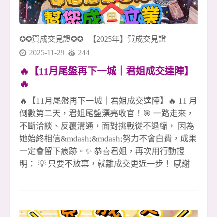
✪✪賀成交見證✪✪
|
【2025年】賀成交見證
2025-11-29
244
🔥【11月尾盤再下一城｜君姐成交達陣】
🔥
🔥【11月尾盤再下一城｜君姐成交達陣】🔥 11 月
倒數第二天，君姐尾盤漂亮收官！🎯 一路走來，
不斷洽談、反覆溝通，面對挑戰從不退縮， 因為
她始終相信&mdash;&mdash;努力不會白費，成果
一定會留下痕跡。✨ 恭喜君姐，再次用行動證
明： 💡 只要不放棄，就離成交更近一步！ 感謝
客戶的信任與肯定🙏 也謝謝團隊一路並肩作戰、
彼此托住💪 每一戶成交，背後都是專業、信任與
團隊力量的累積。 在這樣的市場環境下， 我們依
然選擇用 專業 &times; 熱情 &times; 行動力 把每