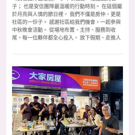
子； 也是安信團隊最溫暖的行動時刻。 在這個屬
於月亮與人情的節日裡， 我們不僅是房仲，更是
社區的一份子。 感謝社區給我們機會，一起參與
中秋晚會活動。 從場地布置、主持、服務到收
尾，每一位夥伴都全心投入， 放下假期、走進人
群，用笑容與行動傳遞溫暖。 我們相信
&mdash;&mdash; 「好的房仲，不只是賣房子的
人， 更是連結社區、創造幸福的橋樑。」 這一
夜，安信團隊不談成交、不談業績， 只談「陪
伴」與「真心」。 看到孩子的笑容、長輩的感
謝、鄰居的鼓勵， 那份回饋，就是我們最珍貴的
收穫。 感謝玉華的熱情主持， 感謝每一位夥伴的
默默付出。 你們讓「安信」兩個字，不只是品
牌，而是信任的代名詞。 🌕 祝福所有支持我們的
朋友們： 中秋節快樂，幸福圓滿， 讓我們在未來
的每個日子裡，繼續一起照亮社區、服務人群。
#辛苦玉華主持晚會 #感恩夥伴有妳你真好 #團隊