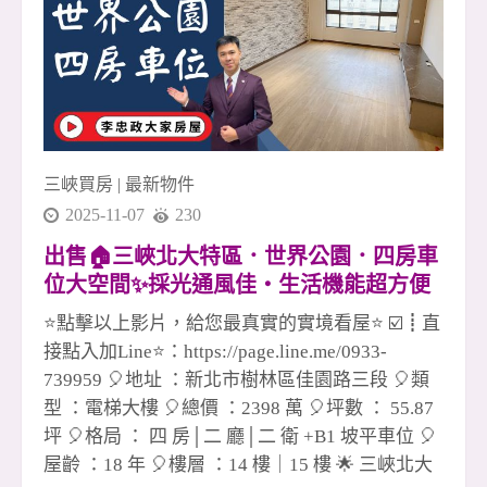
買賣全炮完成，看似一個人爆發， 其實背後是整
個團隊默默做球與支援， 今天你扛我，明天我補
你，這才是長久的勝利模式。 這個市場不簡單，
但越困難的時刻，越能看出誰是真正的團隊。 在
安信， 我們不只是同事， 更像是一群一起跑馬拉
松的戰友。 ✅ 有人協助、不孤軍作戰 ✅ 有資源共
三峽買房
|
最新物件
享、不各自為政 ✅ 有榮耀一起扛、有責任一起扛
2025-11-07
230
這，就是冠軍團隊真正的底氣。 📣
出售🏠三峽北大特區．世界公園．四房車
位大空間✨採光通風佳・生活機能超方便
✨💖☎️0933739959⭐李忠政大家房屋⭐#房
⭐點擊以上影片，給您最真實的實境看屋⭐ ☑️┋直
地產#買房#土城金城武#房仲
接點入加Line⭐：https://page.line.me/0933-
739959 🎈地址 ：新北市樹林區佳園路三段 🎈類
型 ：電梯大樓 🎈總價 ：2398 萬 🎈坪數 ： 55.87
坪 🎈格局 ： 四 房│二 廳│二 衛 +B1 坡平車位 🎈
屋齡 ：18 年 🎈樓層 ：14 樓｜15 樓 🌟 三峽北大