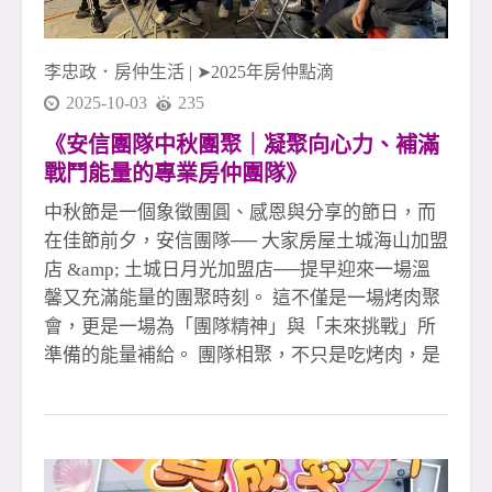
夥伴互助合作 #大家房屋土城海山店 #大家房屋土
城日月光店 #五泰社宅代租代管 #安信團隊 #李忠
李忠政．房仲生活
|
➤2025年房仲點滴
政大家房
2025-10-03
235
《安信團隊中秋團聚｜凝聚向心力、補滿
戰鬥能量的專業房仲團隊》
中秋節是一個象徵團圓、感恩與分享的節日，而
在佳節前夕，安信團隊── 大家房屋土城海山加盟
店 &amp; 土城日月光加盟店──提早迎來一場溫
馨又充滿能量的團聚時刻。 這不僅是一場烤肉聚
會，更是一場為「團隊精神」與「未來挑戰」所
準備的能量補給。 團隊相聚，不只是吃烤肉，是
凝聚力量的儀式感 夜色微涼，烤爐升起的煙香混
著歡笑與對話，讓每位夥伴都放下忙碌的行程，
好好地坐下來交流。 在房仲產業的高壓節奏下，
能夠相聚、共享一餐，是難得也珍貴的時刻。 每