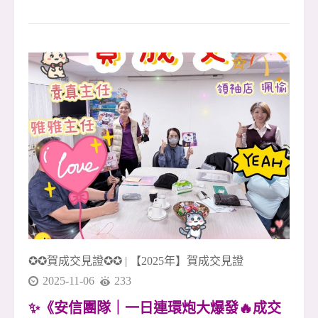
特區・世界公園電梯四房大空間 ・樹林佳園路🌟
✨ 寬敞舒適空間 &times; 完整生活圈 &times; 通勤
便利好居所 ✨ 📍 地段優勢 座落於樹林佳園路與
桃子腳路，環境清幽，綠意盎然 🌿 過馬路就是
【萬坪公園】，散步就能享受自然與放鬆時光 步
行可達超商、市場、學校與診所，生活機能一應
俱全！ 🏠 空間亮點 ✅ 格局方正、空間實用，大
四房設計好運用 ✅ 雙面採光，日照充足、通風
佳，讓家更明亮溫暖 ☀️ ✅ 寬敞客廳與獨立廚房設
計，動靜分區、生活更自在 ✅ 獨立陽台好使用，
洗曬動線輕鬆不擁擠 🚗 交通便利 近北二高與捷
運三鶯線站， 開車、通勤往返雙北皆方便
✪✪賀成交見證✪✪
|
【2025年】賀成交見證
2025-11-06
233
✨《安信團隊｜一日連環炮大爆發🔥成交