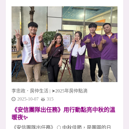
持、互補、陪伴的最好證明。 🌟 本月成交英雄榜
｜十月最強戰力亮相！ 1 簽 👉 李店🎉、友店🎉 2
簽 👉 淑惠🎉、晶伊🎉、素真姐🎉 3 簽 👉 玉華🎉
4 簽 👉 廖君經理🎉、致傑 &amp; 運紅🎉 5 簽 👉
采蓁經理🎉、采臣經理🎉 6 簽（聯賣）👉 小偉🎉
（金城店）、桃子經理🎉 7 簽 👉 友店🎉、尼克
經理🎉 👏👏👏 向每位努力拚搏的夥伴致上最高敬
意！ 你們是安信團隊的光，也是所有成交背後真
正的力量！ 🚀 安信團隊・冠軍火力持續延燒 我
們深信： 團隊合作，就能創造奇蹟✨ 每一次成交
李忠政．房仲生活
|
➤2025年房仲點滴
2025-10-07
315
《安信團隊出任務》用行動點亮中秋的溫
暖夜✨
《安信團隊出任務》 🌕 中秋佳節，是團圓的日