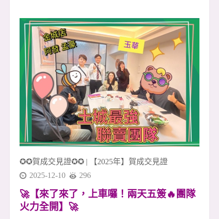
意、湖景與開闊視野 🌳🌊 不需要特別安排旅行，
日常就能擁有接近自然的放鬆感。 早晨可以在湖
畔慢慢走一圈，感受清新的空氣與安靜的住宅氛
圍；傍晚下班回家，也能用一段散步的時間，把
白天的忙碌慢慢放下 🚶&zwj;♂️☕ 對許多人來說，
這樣的生活，不只是買一間房子，而是買下一種
更舒服的生活節奏。 📍 生活機能方面，周邊有文
德路、內湖路二段商圈，日常採買、餐飲、小
吃、咖啡、超商、診所等需求都能輕鬆滿足 🛒🍜
☕ 從住家出發，距離捷運文德站約850公尺，步
行約12分鐘可達 🚇 不貼近捷運站的喧囂，卻保有
通勤
✪✪賀成交見證✪✪
|
【2025年】賀成交見證
2025-12-10
296
🚀【來了來了，上車囉！兩天五簽🔥團隊
火力全開】🚀