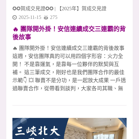
✪✪賀成交見證✪✪
|
【2025年】賀成交見證
2025-11-15
275
🔥 團隊開外掛！安信連續成交三連霸的背
後故事
🔥 團隊開外掛！安信連續成交三連霸的背後故事
這週，安信團隊真的可以用四個字形容：火力全
開！ 不是靠運氣，是靠每一位夥伴的默契與互
補。 這三筆成交，剛好也是我們團隊合作的最佳
示範👇 💥 聯賣不是分功，是一起放大成果 一戶透
過聯賣合作，從帶看到談判，大家各司其職、無
縫接軌， 沒有你我之分，只有「我們一定讓客戶
放心成交」這一件事。 💥 專員人在國外，案件照
樣穩穩成交 國外沒辦法即時處理？沒問題！ 團隊
夥伴即刻補位，從客戶溝通到交付流程， 讓案件
不因距離而停擺，成交不打折。 💥 夥伴買賣全
炮，靠的不只是拚，是團隊撐 第三戶更狂！ 直接