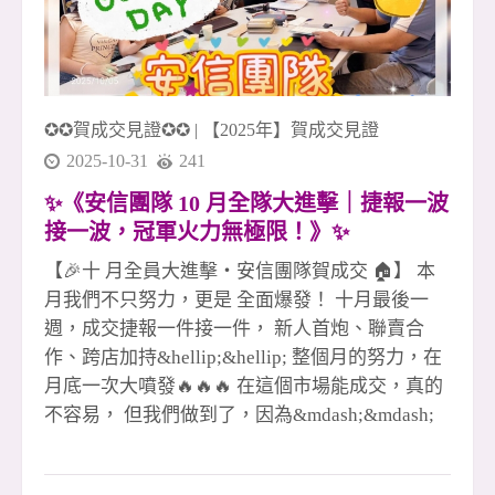
住商大家八店百多人聯賣團隊 這不是個人戰，這
是屬於「我們」的火力！ 真正的冠軍團隊，就是
這樣一路拚、一同贏！🔥🏆
✪✪賀成交見證✪✪
|
【2025年】賀成交見證
2025-10-31
241
✨《安信團隊 10 月全隊大進擊｜捷報一波
接一波，冠軍火力無極限！》✨
【🎉十 月全員大進擊・安信團隊賀成交 🏠】 本
月我們不只努力，更是 全面爆發！ 十月最後一
週，成交捷報一件接一件， 新人首炮、聯賣合
作、跨店加持&hellip;&hellip; 整個月的努力，在
月底一次大噴發🔥🔥🔥 在這個市場能成交，真的
不容易， 但我們做到了，因為&mdash;&mdash;
**沒有不景氣，只有不爭氣！**💪✨ 每一次簽約
都是汗水、專業和信任的結晶， 更是團隊彼此扶