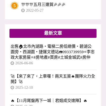
🎊🎊🎊五月三連賀🎉🎉🎉
5
2022-05-27
最新文章
出售🏠北市內湖路・電梯二房低總價・碧湖公
園旁・西湖園・捷運文德站☎️0933739959⭐李忠
政大家房屋⭐#房地產#買房#土城金城武#房仲
2026-06-06
🚀【來了來了，上車囉！兩天五簽🔥團隊火力全
開】🚀
2025-12-10
🔥【11月尾盤再下一城｜君姐成交達陣】🔥