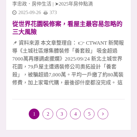
李忠政．房仲生活
|
➤2025年房仲點滴
2025-09-26
373
從世界花園裝修案，看屋主最容易忽略的
三大風險
📌 資料來源 本文章整理自： 👉 CTWANT 新聞報
導《土城社區爆集體裝修「養套殺」 吸金超過
7000萬再爆調處擺爛》2025/09/24 新北土城世界
花園，79戶屋主遭遇裝修公司奧拓設計「養套
殺」，被騙超過7,000萬。平均一戶繳了約80萬裝
修費，加上家電代購，最後卻什麼都沒完成。 這
種手法並不新鮮：先用精美樣品屋吸引，再喊優
惠、送驗屋、電器大盤價，甚至加碼送火險，看
似划算，其實一步步設下陷阱。許多剛買房的屋
1
2
3
4
5
主，因為房貸壓力大，想省錢，反而被「利多」
沖昏頭，輕易匯款，最後淪為受害者。 多數消費
者對裝修契約與付款方式不熟悉，還以為「3、