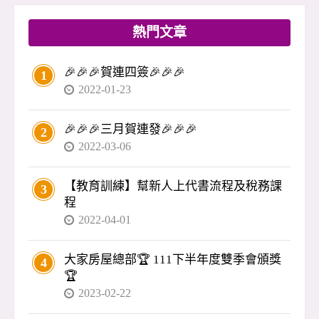
3、3、1」付款（訂金、開工、叫料、尾款）是慣
例，殊不知風險極高：錢進了對方口袋，工程卻
熱門文章
隨時可能停擺。 🔑 忠政提醒： 👉 裝修應依「階
段驗收」付款，不是先付錢再等完工。 👉 最好
🎉🎉🎉賀連四簽🎉🎉🎉
1
搭配銀行信託，驗收後才撥款，避免資金被挪
2022-01-23
用。 買房不是結束，而是另一個開始。裝修、驗
收、入住，每一步都涉及錢與自身權益，沒有專
🎉🎉🎉三月賀連發🎉🎉🎉
2
業把關，很容易出問題。 買房應該是喜事，不該
2022-03-06
變成惡夢。 我是李忠政，如果你在交屋或裝修遇
到疑慮
【教育訓練】幫新人上代書流程及稅務課
3
程
2022-04-01
大家房屋總部🏆 111下半年度雙季會頒獎
4
🏆
2023-02-22