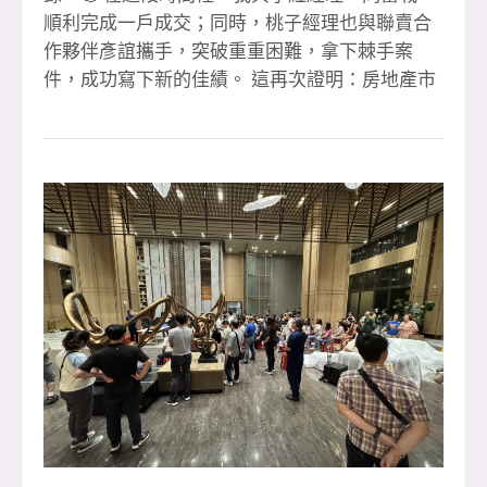
順利完成一戶成交；同時，桃子經理也與聯賣合
作夥伴彥誼攜手，突破重重困難，拿下棘手案
件，成功寫下新的佳績。 這再次證明：房地產市
場從來沒有真正的低迷，唯有人的心態和行動會
決定成敗。只要堅持努力、永不放棄，就沒有攻
不下的難關。🔥 感謝每一位夥伴的全力以赴，感
謝客戶的支持與信任，也感謝所有協助我們的團
隊與專業夥伴，讓每一筆成交都能夠順利完成。
🙌 展望第四季，我們將持續挑戰、持續衝刺，迎
向更高的里程碑。團隊的力量無限大，正因為彼
此合作、互相扶持，我們才能在每一次挑戰中更
堅強。 📣 安信冠軍團隊持續熱血招募中！ 如果
你渴望舞台、渴望成績、渴望突破自己，這裡就
是你的最佳選擇。下一個高峰，等著我們一起去
創造！🚀 ☎️ 預約面試｜0933-739959 李店