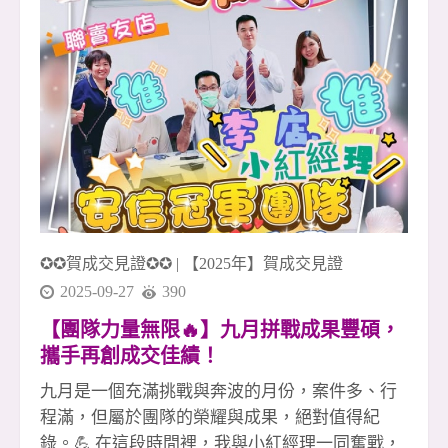
次團圓，都提醒著我們： 「最強的不是個人，而
是一起前進的團隊。」 這份默契與向心力，是安
信團隊年年突破、月月成長的關鍵。 感謝每一位
夥伴，讓團隊持續向前 安信團隊的每一位成員，
都是金字塔中最關鍵的基石。 不論你在前線拚成
交，或在後勤默默支持，每一分努力都是團隊的
成功因素。 因為你們願意付出、願意挑戰、願意
相信團隊， 安信才能多次締造佳績、創造亮眼的
月月成長。 烤的不只是肉，是士氣；賞的不只是
月，是團隊的心 火光跳動的時刻，我們烤的不只
✪✪賀成交見證✪✪
|
【2025年】賀成交見證
是食物，更是這段時間累積的情感與信任。 抬頭
看見
2025-09-27
390
【團隊力量無限🔥】九月拼戰成果豐碩，
攜手再創成交佳績！
九月是一個充滿挑戰與奔波的月份，案件多、行
程滿，但屬於團隊的榮耀與成果，絕對值得紀
錄。💪 在這段時間裡，我與小紅經理一同奮戰，