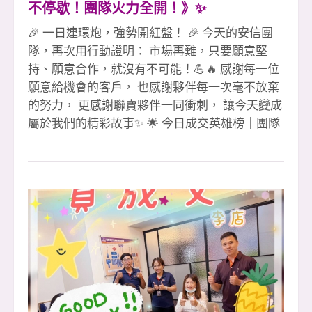
不停歇！團隊火力全開！》✨
🎉 一日連環炮，強勢開紅盤！ 🎉 今天的安信團
隊，再次用行動證明： 市場再難，只要願意堅
持、願意合作，就沒有不可能！💪🔥 感謝每一位
願意給機會的客戶， 也感謝夥伴每一次毫不放棄
的努力， 更感謝聯賣夥伴一同衝刺， 讓今天變成
屬於我們的精彩故事✨ 🌟 今日成交英雄榜｜團隊
火力全線爆發 1 簽（聯賣）👉 素真姐 &amp; 雅
雅 🎉 珮愉 🎉（領袖店） 2 簽（聯賣）👉 淑惠經
理 &amp; 彥誼副理 🎉（領袖店） 小紅經理 🎉 👏
👏👏 這是一場真正的團隊戰， 彼此補位、彼此成
就、彼此相挺， 才能創造出一日連環炮的震撼
力！ 🔥 感謝最強聯賣軍團全力支援 #感謝聯賣領
袖店劉店 &amp; 彥誼副理共創佳績 #112年勇奪大
家房屋全國雙料總冠軍 #感謝忠信協理、小潘協
理協助 #感謝教部文治經理協助 #感謝迦南許代書
協辦 #感謝最強安信團隊夥伴互助合作 #土城最強