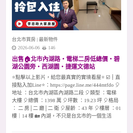
台北市買房
|
最新物件
2026-06-06
146
出售🏠北市內湖路・電梯二房低總價・碧
湖公園旁・西湖園・捷運文德站
☎️0933739959⭐李忠政大家房屋⭐#房地產#
⭐點擊以上影片，給您最真實的實境看屋⭐ ☑️┋直
買房#土城金城武#房仲
接點入加Line⭐：https://page.line.me/444mtfdo 🎈
地址 ：台北市內湖區內湖路二段 🎈類型 ：電梯
大樓 🎈總價 ：1398 萬 🎈坪數 ：19.23 坪 🎈格局
： 二 房│二 廳│二 衛 🎈屋齡 ：43 年 🎈樓層 ：01
樓｜14 樓 🏡 內湖，不只是台北市的一個生活
圈，更是一種把城市步調慢下來的居住選擇。 每
天出門，沿著內湖碧湖公園周邊散步，眼前是綠