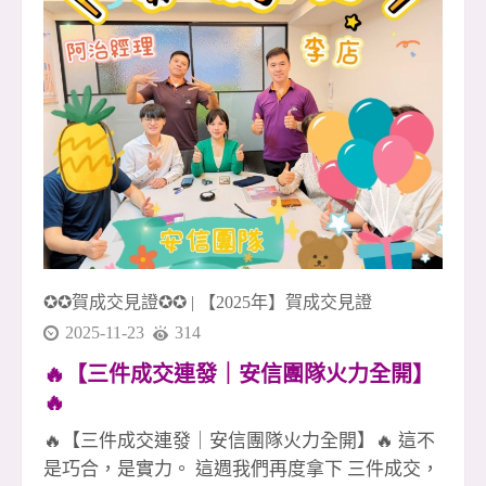
一次機會做到最好、做到完整🏡 🚀 年底衝刺正式
啟動 如果你也想和一群不輕易放棄的人一起打
拚、一起成長、一起創造成就感， 歡迎加入我
們，一起把 2024 的最後篇章寫得更精彩！✨
✪✪賀成交見證✪✪
|
【2025年】賀成交見證
2025-11-23
314
🔥【三件成交連發｜安信團隊火力全開】
🔥
🔥【三件成交連發｜安信團隊火力全開】🔥 這不
是巧合，是實力。 這週我們再度拿下 三件成交，